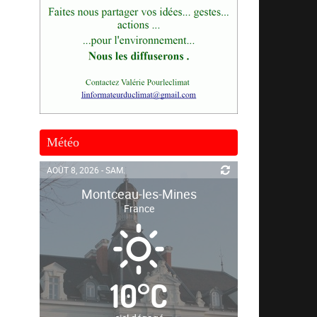
Météo
AOÛT 8, 2026 - SAM.
Montceau-les-Mines
France
10
°
C