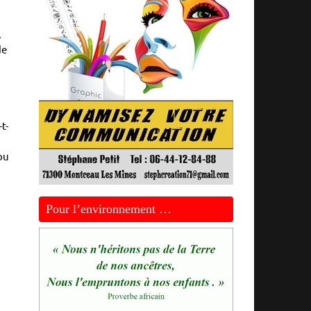
,
de
t-
ou
Pour l’environnement …