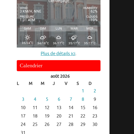
ciel dégagé
WIND
HUMIDITY
3 KM/H, NNE
62%
PRESSURE
CLOUDS
1.01 ATM
10%
SAM
DIM
LUN
MAR
MER
°
°
°
°
°
35/24
C
34/18
C
36/17
C
35/17
C
35/17
C
Plus de détails ici
.
Calendrier
août 2026
L
M
M
J
V
S
D
1
2
3
4
5
6
7
8
9
10
11
12
13
14
15
16
17
18
19
20
21
22
23
24
25
26
27
28
29
30
31