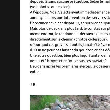
déposés là sans aucune précaution. Selon le mair
(voir photo tout en bas).
A l’époque, Noël Valette avait immédiatement al
annonçait alors une intervention des services d
fibrociment avaient disparu », se souvient aujo
Mais plus de deux ans plus tard, le constat sur
même endroit, le randonneur découvre que les mo
directement sur le chemin (photos ci-dessous).
« Pourquoi ces gravats n’ont-ils jamais été éva
il. « On ne peut pas laisser du goudron et des dé
Une autre question, bien plus inquiétante, dem
ont-ils été broyés et enfouis sous ces gravats ?
Deux ans après les premières alertes, le dossier 
entier.
J.B.