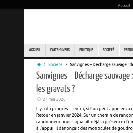
Accueil
Passer
au
contenu
Passer
au
Accueil
Faits-Divers
Politique
Société
Perdu
contenu
Accueil
Société
Sanvignes – Décharge sauvage : deu
Sanvignes – Décharge sauvage :
les gravats ?
27 mai 2026
Il y a du progrès… enfin, si l’on peut appeler ça
Retour en janvier 2024. Sur un chemin de rand
randonneur nous signalait déjà la présence d’u
à l’appui, il dénonçait des monticules de goudr