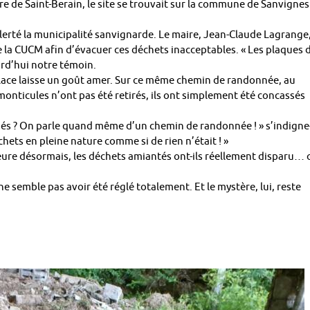
e de Saint-Berain, le site se trouvait sur la commune de Sanvignes
erté la municipalité sanvignarde. Le maire, Jean-Claude Lagrange
e la CUCM afin d’évacuer ces déchets inacceptables. « Les plaques 
urd’hui notre témoin.
 place laisse un goût amer. Sur ce même chemin de randonnée, au
nticules n’ont pas été retirés, ils ont simplement été concassés
cués ? On parle quand même d’un chemin de randonnée ! » s’indigne-
chets en pleine nature comme si de rien n’était ! »
eure désormais, les déchets amiantés ont-ils réellement disparu… 
ne semble pas avoir été réglé totalement. Et le mystère, lui, reste