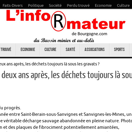
Faits-Divers
Politique
Société
Perdu trouvé
Economie
Culture
 trouvé
Economie
Culture
Santé
Associations
Sports
x ans après, les déchets toujours là sous les gravats ?
 deux ans après, les déchets toujours là so
 du progrès.
onnée entre
Saint-Berain-sous-Sanvignes
et
Sanvignes-les-Mines
, un
ne véritable décharge sauvage abandonnée en pleine nature. Phot
on et des plaques de fibrociment potentiellement amiantées,