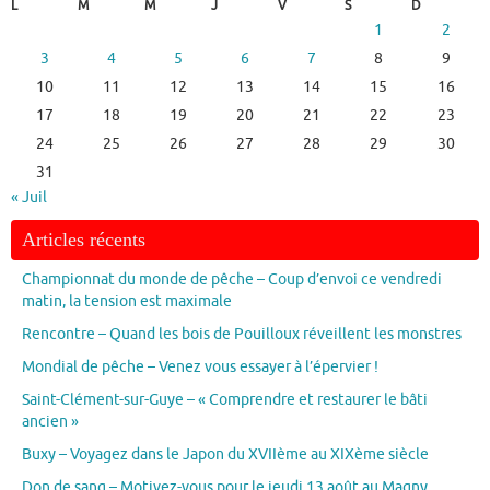
L
M
M
J
V
S
D
1
2
3
4
5
6
7
8
9
10
11
12
13
14
15
16
17
18
19
20
21
22
23
24
25
26
27
28
29
30
31
« Juil
Articles récents
Championnat du monde de pêche – Coup d’envoi ce vendredi
matin, la tension est maximale
Rencontre – Quand les bois de Pouilloux réveillent les monstres
Mondial de pêche – Venez vous essayer à l’épervier !
Saint-Clément-sur-Guye – « Comprendre et restaurer le bâti
ancien »
Buxy – Voyagez dans le Japon du XVIIème au XIXème siècle
Don de sang – Motivez-vous pour le jeudi 13 août au Magny