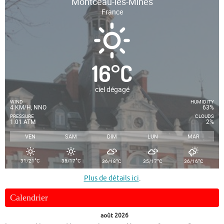
Montceau-les-Mines
France
16
°
C
ciel dégagé
WIND
HUMIDITY
4 KM/H, NNO
63%
PRESSURE
CLOUDS
1.01 ATM
2%
VEN
SAM
DIM
LUN
MAR
°
°
°
°
°
31/21
C
35/17
C
36/18
C
35/17
C
36/16
C
Plus de détails ici
.
Calendrier
août 2026