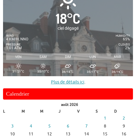
18
°
C
ciel dégagé
WIND
HUMIDITY
4 KM/H, NNO
65%
PRESSURE
CLOUDS
1.01 ATM
2%
VEN
SAM
DIM
LUN
MAR
°
°
°
°
°
31/21
C
35/17
C
36/18
C
35/17
C
36/16
C
Plus de détails ici
.
Calendrier
août 2026
L
M
M
J
V
S
D
1
2
3
4
5
6
7
8
9
10
11
12
13
14
15
16