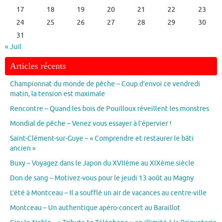
17
18
19
20
21
22
23
24
25
26
27
28
29
30
31
« Juil
Articles récents
Championnat du monde de pêche – Coup d’envoi ce vendredi
matin, la tension est maximale
Rencontre – Quand les bois de Pouilloux réveillent les monstres
Mondial de pêche – Venez vous essayer à l’épervier !
Saint-Clément-sur-Guye – « Comprendre et restaurer le bâti
ancien »
Buxy – Voyagez dans le Japon du XVIIème au XIXème siècle
Don de sang – Motivez-vous pour le jeudi 13 août au Magny
L’été à Montceau – Il a soufflé un air de vacances au centre-ville
Montceau – Un authentique apéro-concert au Baraillot