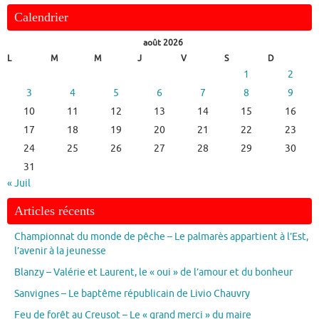
Calendrier
août 2026
L
M
M
J
V
S
D
1
2
3
4
5
6
7
8
9
10
11
12
13
14
15
16
17
18
19
20
21
22
23
24
25
26
27
28
29
30
31
« Juil
Articles récents
Championnat du monde de pêche – Le palmarès appartient à l’Est,
l’avenir à la jeunesse
Blanzy – Valérie et Laurent, le « oui » de l’amour et du bonheur
Sanvignes – Le baptême républicain de Livio Chauvry
Feu de forêt au Creusot – Le « grand merci » du maire