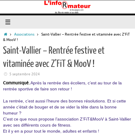
Passer
au
contenu
Accueil
Associations
Saint-Vallier – Rentrée festive et vitaminée avec Z’FiT
& MooV !
Saint-Vallier – Rentrée festive et
vitaminée avec Z’FiT & MooV !
5 septembre 2024
Communiqué.
Après la rentrée des écoliers, c’est au tour de la
rentrée sportive de faire son retour !
La rentrée, c’est aussi l’heure des bonnes résolutions. Et si cette
année c’était de bouger et de se vider la tête dans la bonne
humeur ?
C’est ce que nous propose l’association Z’FiT&MooV à Saint-Vallier
avec ses différents cours de fitness.
Et il y en a pour tout le monde, adultes et enfants !