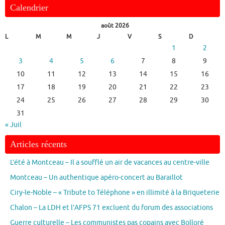
Calendrier
août 2026
L
M
M
J
V
S
D
1
2
3
4
5
6
7
8
9
10
11
12
13
14
15
16
17
18
19
20
21
22
23
24
25
26
27
28
29
30
31
« Juil
Articles récents
L’été à Montceau – Il a soufflé un air de vacances au centre-ville
Montceau – Un authentique apéro-concert au Baraillot
Ciry-le-Noble – « Tribute to Téléphone » en illimité à la Briqueterie
Chalon – La LDH et l’AFPS 71 excluent du forum des associations
Guerre culturelle – Les communistes pas copains avec Bolloré