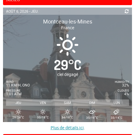
AOÛT 6, 2026 - JEU.
Montceau-les-Mines
France
29
°
C
ciel dégagé
WIND
HUMIDITY
11 KM/H, ONO
32%
PRESSURE
CLOUDS
1.01 ATM
4%
JEU
VEN
SAM
DIM
LUN
°
°
°
°
°
29/24
C
33/18
C
34/18
C
35/19
C
33/18
C
Plus de détails ici
.