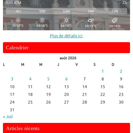
1.01 ATM
2%
JEU
VEN
SAM
DIM
LUN
°
°
°
°
°
29/25
C
33/18
C
34/18
C
35/19
C
33/18
C
Plus de détails ici
.
Calendrier
août 2026
L
M
M
J
V
S
D
1
2
3
4
5
6
7
8
9
10
11
12
13
14
15
16
17
18
19
20
21
22
23
24
25
26
27
28
29
30
31
« Juil
Articles récents