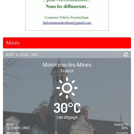
Météo
AOÛT 6, 2026 - JEU.
Montceau-les-Mines
France
30
°
C
ciel dégagé
WIND
HUMIDITY
10 KM/H, ONO
30%
PRESSURE
CLOUDS