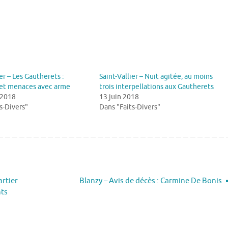
er – Les Gautherets :
Saint-Vallier – Nuit agitée, au moins
 et menaces avec arme
trois interpellations aux Gautherets
 2018
13 juin 2018
s-Divers"
Dans "Faits-Divers"
artier
Blanzy – Avis de décès : Carmine De Bonis
nts