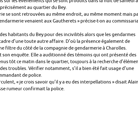
écis sur les événements qui se sont produits dans la nuit de samedi à
 précisément au quartier du Bey.
merie se sont retrouvées au même endroit, au même moment mais p
gendarmerie venaient aux Gautherets » précise-t-on au commissari
r des habitants du Bey pour des incivilités alors que les gendarmes
e cadre d’une toute autre affaire. D’où la présence également de
ne filtre du côté de la compagnie de gendarmerie à Charolles.
 son enquête. Elle a auditionné des témoins qui ont présenté des
nus tôt ce matin dans le quartier, toujours à la recherche d’éléme
des troubles. Vérifier notamment, s’il a bien été fait usage d’une
commandant de police.
lent, « je crois savoir qu’il y a eu des interpellations » disait Alai
usse rumeur confirmait la police.