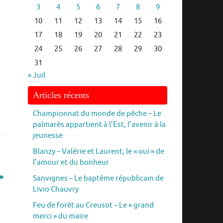
3
4
5
6
7
8
9
10
11
12
13
14
15
16
17
18
19
20
21
22
23
24
25
26
27
28
29
30
31
« Juil
Articles récents
Championnat du monde de pêche – Le
palmarès appartient à l’Est, l’avenir à la
jeunesse
Blanzy – Valérie et Laurent, le « oui » de
l’amour et du bonheur
Sanvignes – Le baptême républicain de
Livio Chauvry
Feu de forêt au Creusot – Le « grand
merci » du maire