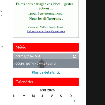
as
at
Météo
nts
AOÛT 9, 2026 - DIM.
n
OOOPS! NOTHING WAS FOUND!
Plus de détails ici
.
Calendrier
août 2026
L
M
M
J
V
S
D
1
2