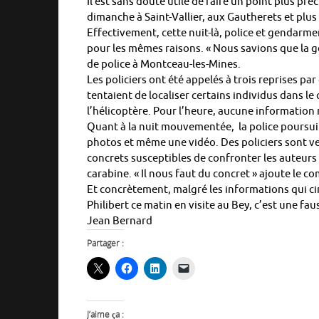
Il est sans doute utile de faire un point plus pr
dimanche à Saint-Vallier, aux Gautherets et plus
Effectivement, cette nuit-là, police et gendar
pour les mêmes raisons. « Nous savions que la 
de police à Montceau-les-Mines.
Les policiers ont été appelés à trois reprises pa
tentaient de localiser certains individus dans l
l’hélicoptère. Pour l’heure, aucune information 
Quant à la nuit mouvementée, la police poursuit
photos et même une vidéo. Des policiers sont ve
concrets susceptibles de confronter les auteurs 
carabine. « Il nous faut du concret » ajoute le 
Et concrètement, malgré les informations qui circu
Philibert ce matin en visite au Bey, c’est une fa
Jean Bernard
Partager :
J’aime ça :