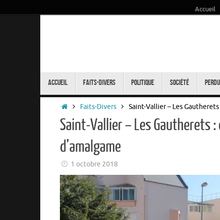
Accueil
Passer
au
contenu
Passer
au
Accueil
Faits-Divers
Politique
Société
Perdu
contenu
Accueil
Faits-Divers
Saint-Vallier – Les Gautheret
Saint-Vallier – Les Gautherets :
d’amalgame
1 octobre 2018