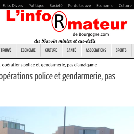
Faits-Divers
Politique
Société
Perdu trouvé
Economie
Culture
 trouvé
Economie
Culture
Santé
Associations
Sports
s : opérations police et gendarmerie, pas d’amalgame
 opérations police et gendarmerie, pas