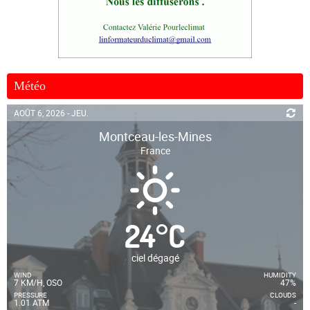
Météo
AOÛT 6, 2026 - JEU.
Montceau-les-Mines
France
24
°
C
ciel dégagé
WIND
HUMIDITY
7 KM/H, OSO
47%
PRESSURE
CLOUDS
1.01 ATM
-