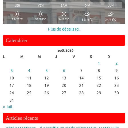
JEU
VEN
SAM
DIM
LUN
°
°
°
°
°
29/22
C
33/18
C
34/15
C
35/18
C
34/18
C
Plus de détails ici
.
Calendrier
août 2026
L
M
M
J
V
S
D
1
2
3
4
5
6
7
8
9
10
11
12
13
14
15
16
17
18
19
20
21
22
23
24
25
26
27
28
29
30
31
« Juil
Articles récents