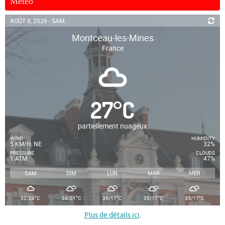
Météo
AOÛT 8, 2026 - SAM.
Montceau-les-Mines
France
27
°
C
partiellement nuageux
WIND
HUMIDITY
5 KM/H, NE
32%
PRESSURE
CLOUDS
1 ATM
47%
SAM
DIM
LUN
MAR
MER
°
°
°
°
°
32/24
C
34/21
C
35/17
C
35/17
C
35/17
C
Plus de détails ici
.