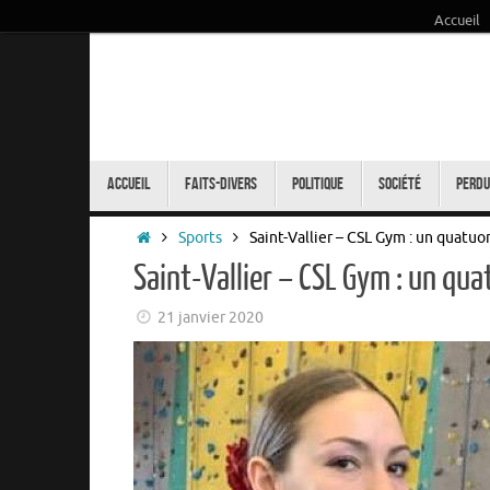
Accueil
Passer
au
contenu
Passer
au
Accueil
Faits-Divers
Politique
Société
Perdu
contenu
Accueil
Sports
Saint-Vallier – CSL Gym : un quatu
Saint-Vallier – CSL Gym : un qu
21 janvier 2020