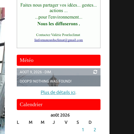
Météo
AOÛT 9, 2026 - DIM.
OOOPS! NOTHING WAS FOUND!
Plus de détails ici
.
Calendrier
août 2026
L
M
M
J
V
S
D
1
2