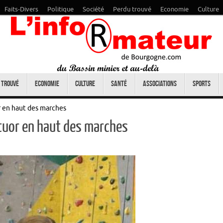
Faits-Divers
Politique
Société
Perdu trouvé
Economie
Culture
 trouvé
Economie
Culture
Santé
Associations
Sports
or en haut des marches
atuor en haut des marches