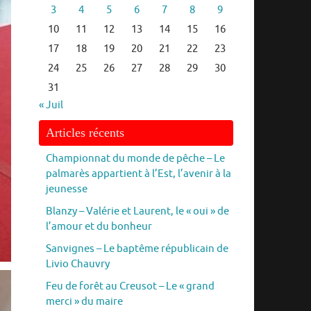
3
4
5
6
7
8
9
10
11
12
13
14
15
16
17
18
19
20
21
22
23
24
25
26
27
28
29
30
31
« Juil
Articles récents
Championnat du monde de pêche – Le
palmarès appartient à l’Est, l’avenir à la
jeunesse
Blanzy – Valérie et Laurent, le « oui » de
l’amour et du bonheur
Sanvignes – Le baptême républicain de
Livio Chauvry
Feu de forêt au Creusot – Le « grand
merci » du maire