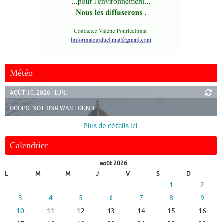
Météo
AOÛT 10, 2026 - LUN.
OOOPS! NOTHING WAS FOUND!
Plus de détails ici
.
Calendrier
août 2026
L
M
M
J
V
S
D
1
2
3
4
5
6
7
8
9
10
11
12
13
14
15
16