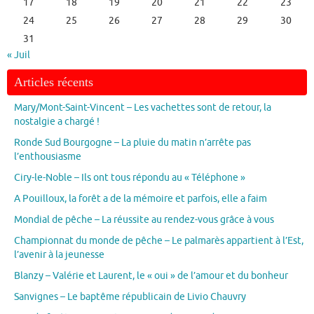
17
18
19
20
21
22
23
24
25
26
27
28
29
30
31
« Juil
Articles récents
Mary/Mont-Saint-Vincent – Les vachettes sont de retour, la
nostalgie a chargé !
Ronde Sud Bourgogne – La pluie du matin n’arrête pas
l’enthousiasme
Ciry-le-Noble – Ils ont tous répondu au « Téléphone »
A Pouilloux, la forêt a de la mémoire et parfois, elle a faim
Mondial de pêche – La réussite au rendez-vous grâce à vous
Championnat du monde de pêche – Le palmarès appartient à l’Est,
l’avenir à la jeunesse
Blanzy – Valérie et Laurent, le « oui » de l’amour et du bonheur
Sanvignes – Le baptême républicain de Livio Chauvry