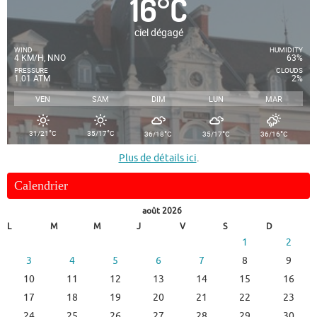
16
°
C
ciel dégagé
WIND
HUMIDITY
4 KM/H, NNO
63%
PRESSURE
CLOUDS
1.01 ATM
2%
VEN
SAM
DIM
LUN
MAR
°
°
°
°
°
31/21
C
35/17
C
36/18
C
35/17
C
36/16
C
Plus de détails ici
.
Calendrier
août 2026
L
M
M
J
V
S
D
1
2
3
4
5
6
7
8
9
10
11
12
13
14
15
16
17
18
19
20
21
22
23
24
25
26
27
28
29
30