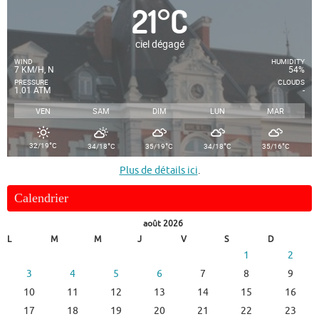
21
°
C
ciel dégagé
WIND
HUMIDITY
7 KM/H, N
54%
PRESSURE
CLOUDS
1.01 ATM
-
VEN
SAM
DIM
LUN
MAR
°
°
°
°
°
32/19
C
34/18
C
35/19
C
34/18
C
35/16
C
Plus de détails ici
.
Calendrier
août 2026
L
M
M
J
V
S
D
1
2
3
4
5
6
7
8
9
10
11
12
13
14
15
16
17
18
19
20
21
22
23