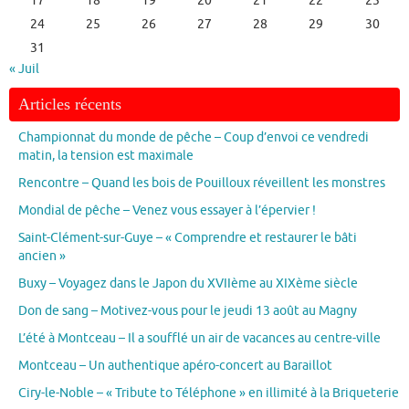
17
18
19
20
21
22
23
24
25
26
27
28
29
30
31
« Juil
Articles récents
Championnat du monde de pêche – Coup d’envoi ce vendredi
matin, la tension est maximale
Rencontre – Quand les bois de Pouilloux réveillent les monstres
Mondial de pêche – Venez vous essayer à l’épervier !
Saint-Clément-sur-Guye – « Comprendre et restaurer le bâti
ancien »
Buxy – Voyagez dans le Japon du XVIIème au XIXème siècle
Don de sang – Motivez-vous pour le jeudi 13 août au Magny
L’été à Montceau – Il a soufflé un air de vacances au centre-ville
Montceau – Un authentique apéro-concert au Baraillot
Ciry-le-Noble – « Tribute to Téléphone » en illimité à la Briqueterie