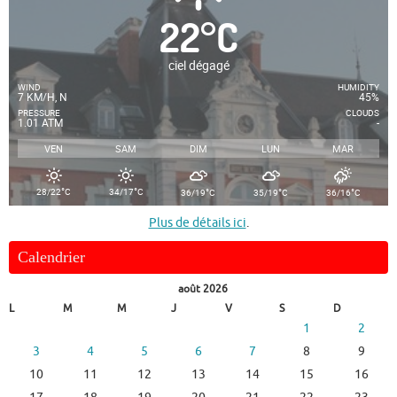
22
°
C
ciel dégagé
WIND
HUMIDITY
7 KM/H, N
45%
PRESSURE
CLOUDS
1.01 ATM
-
VEN
SAM
DIM
LUN
MAR
°
°
°
°
°
28/22
C
34/17
C
36/19
C
35/19
C
36/16
C
Plus de détails ici
.
Calendrier
août 2026
L
M
M
J
V
S
D
1
2
3
4
5
6
7
8
9
10
11
12
13
14
15
16