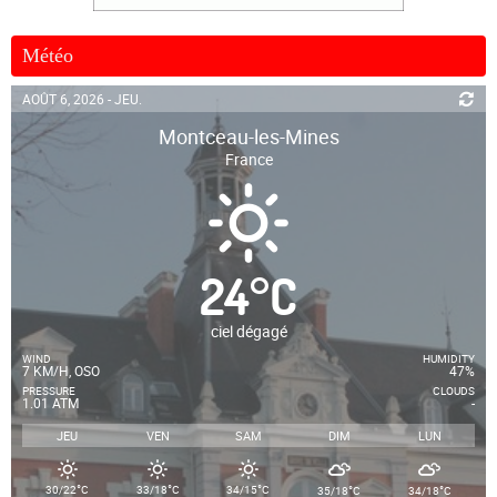
Météo
AOÛT 6, 2026 - JEU.
Montceau-les-Mines
France
24
°
C
ciel dégagé
WIND
HUMIDITY
7 KM/H, OSO
47%
PRESSURE
CLOUDS
1.01 ATM
-
JEU
VEN
SAM
DIM
LUN
°
°
°
°
°
30/22
C
33/18
C
34/15
C
35/18
C
34/18
C