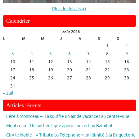
Plus de détails ici
.
Calendrier
août 2026
L
M
M
J
V
S
D
1
2
3
4
5
6
7
8
9
10
11
12
13
14
15
16
17
18
19
20
21
22
23
24
25
26
27
28
29
30
31
« Juil
Articles récents
L’été à Montceau – Il a soufflé un air de vacances au centre-ville
Montceau – Un authentique apéro-concert au Baraillot
Ciry-le-Noble – « Tribute to Téléphone » en illimité à la Briqueterie