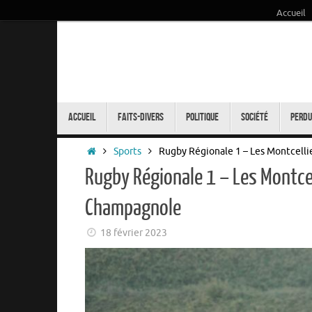
Accueil
Passer
au
contenu
Passer
au
Accueil
Faits-Divers
Politique
Société
Perdu
contenu
Accueil
Sports
Rugby Régionale 1 – Les Montcelli
Rugby Régionale 1 – Les Montcel
Champagnole
18 février 2023