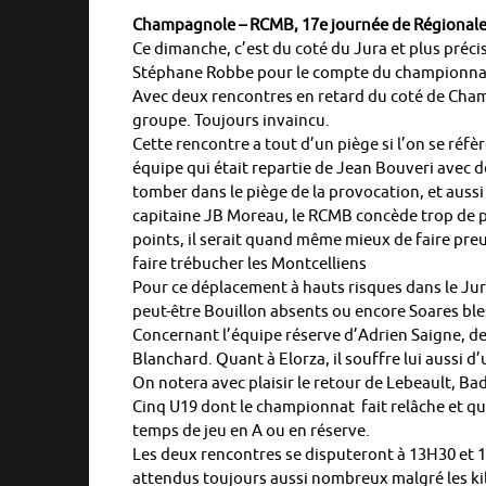
Champagnole – RCMB, 17e journée de Régionale 
Ce dimanche, c’est du coté du Jura et plus préc
Stéphane Robbe pour le compte du championnat
Avec deux rencontres en retard du coté de Chamb
groupe. Toujours invaincu.
Cette rencontre a tout d’un piège si l’on se réfè
équipe qui était repartie de Jean Bouveri avec 
tomber dans le piège de la provocation, et aussi
capitaine JB Moreau, le RCMB concède trop de pén
points, il serait quand même mieux de faire preu
faire trébucher les Montcelliens
Pour ce déplacement à hauts risques dans le Jur
peut-être Bouillon absents ou encore Soares ble
Concernant l’équipe réserve d’Adrien Saigne, de 
Blanchard. Quant à Elorza, il souffre lui aussi d
On notera avec plaisir le retour de Lebeault, Bad
Cinq U19 dont le championnat fait relâche et qu
temps de jeu en A ou en réserve.
Les deux rencontres se disputeront à 13H30 et 
attendus toujours aussi nombreux malgré les kil