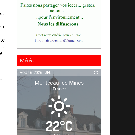
 et
 du
tte
as
le
Météo
AOÛT 6, 2026 - JEU.
et
Montceau-les-Mines
France
22
°
C