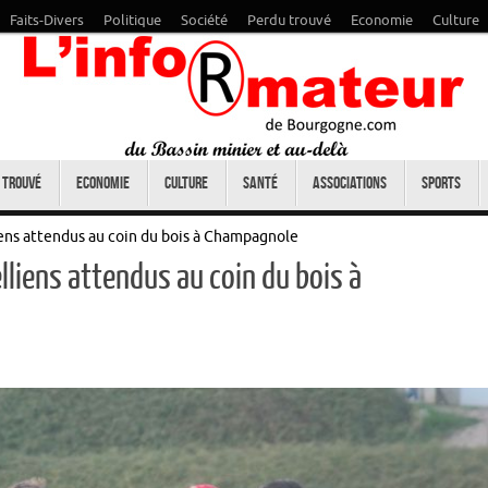
Faits-Divers
Politique
Société
Perdu trouvé
Economie
Culture
 trouvé
Economie
Culture
Santé
Associations
Sports
ens attendus au coin du bois à Champagnole
liens attendus au coin du bois à