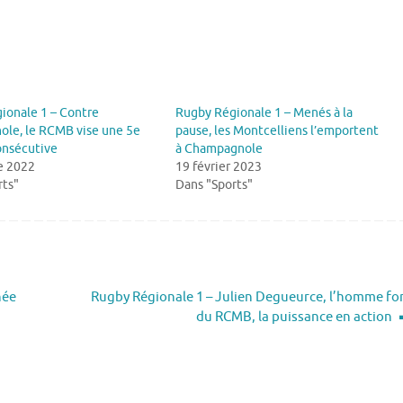
ionale 1 – Contre
Rugby Régionale 1 – Menés à la
le, le RCMB vise une 5e
pause, les Montcelliens l’emportent
onsécutive
à Champagnole
e 2022
19 février 2023
rts"
Dans "Sports"
née
Rugby Régionale 1 – Julien Degueurce, l’homme fo
du RCMB, la puissance en action