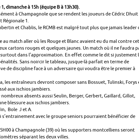
1, dimanche à 15h (équipe B à 13h30).
isément à Champagnole que se rendent les joueurs de Cédric Dhuit
 Régionale 1.
ertin et Chablis, le RCMB est malgré tout plus que jamais leader
re au match aller où les Rouge et Blanc avaient eu du mal contre ce
deux cartons rouges et quelques jaunes. Un match où il ne faudra p
 surtout dans l’approximation. En effet comme le dit si justement 
alités. Sans noircir le tableau, jusque-là parfait en terme de
ve de discipline face à un adversaire qui voudra être le premier à
a, les entraîneurs devront composer sans Bossuet, Tulinski, Forys 
ssé aux ischios jambiers.
nombreux absents aussi Seulin, Berger, Gerbert, Gaillard, Gillot,
’une blessure aux ischios jambiers.
in, Bole J et A.
i s’entrainement avec le groupe seniors pourraient bénéficier de
15H00 à Champagnole (39) où les supporters montcelliens seront
omètres séparant les deux villes.