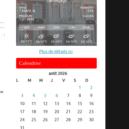
ciel dégagé
WIND
HUMIDITY
7 KM/H, N
53%
PRESSURE
CLOUDS
1.01 ATM
-
VEN
SAM
DIM
LUN
MAR
°
°
°
°
°
32/19
C
34/18
C
35/19
C
34/18
C
35/16
C
Plus de détails ici
.
Calendrier
août 2026
L
M
M
J
V
S
D
1
2
3
4
5
6
7
8
9
10
11
12
13
14
15
16
17
18
19
20
21
22
23
24
25
26
27
28
29
30
31