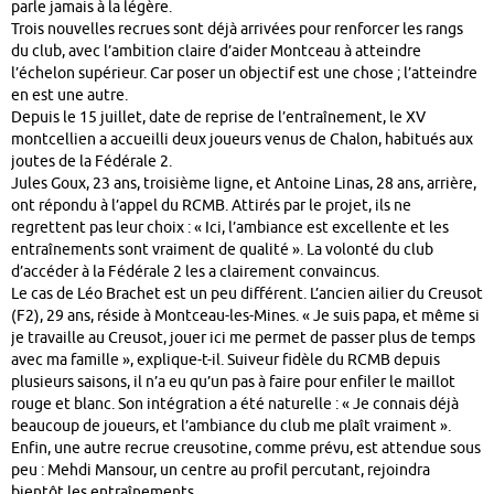
parle jamais à la légère.
Trois nouvelles recrues sont déjà arrivées pour renforcer les rangs
du club, avec l’ambition claire d’aider Montceau à atteindre
l’échelon supérieur. Car poser un objectif est une chose ; l’atteindre
en est une autre.
Depuis le 15 juillet, date de reprise de l’entraînement, le XV
montcellien a accueilli deux joueurs venus de Chalon, habitués aux
joutes de la Fédérale 2.
Jules Goux, 23 ans, troisième ligne, et Antoine Linas, 28 ans, arrière,
ont répondu à l’appel du RCMB. Attirés par le projet, ils ne
regrettent pas leur choix : « Ici, l’ambiance est excellente et les
entraînements sont vraiment de qualité ». La volonté du club
d’accéder à la Fédérale 2 les a clairement convaincus.
Le cas de Léo Brachet est un peu différent. L’ancien ailier du Creusot
(F2), 29 ans, réside à Montceau-les-Mines. « Je suis papa, et même si
je travaille au Creusot, jouer ici me permet de passer plus de temps
avec ma famille », explique-t-il. Suiveur fidèle du RCMB depuis
plusieurs saisons, il n’a eu qu’un pas à faire pour enfiler le maillot
rouge et blanc. Son intégration a été naturelle : « Je connais déjà
beaucoup de joueurs, et l’ambiance du club me plaît vraiment ».
Enfin, une autre recrue creusotine, comme prévu, est attendue sous
peu : Mehdi Mansour, un centre au profil percutant, rejoindra
bientôt les entraînements.