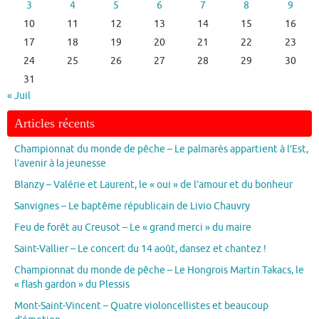
3
4
5
6
7
8
9
10
11
12
13
14
15
16
17
18
19
20
21
22
23
24
25
26
27
28
29
30
31
« Juil
Articles récents
Championnat du monde de pêche – Le palmarès appartient à l’Est,
l’avenir à la jeunesse
Blanzy – Valérie et Laurent, le « oui » de l’amour et du bonheur
Sanvignes – Le baptême républicain de Livio Chauvry
Feu de forêt au Creusot – Le « grand merci » du maire
Saint-Vallier – Le concert du 14 août, dansez et chantez !
Championnat du monde de pêche – Le Hongrois Martin Takacs, le
« flash gardon » du Plessis
Mont-Saint-Vincent – Quatre violoncellistes et beaucoup