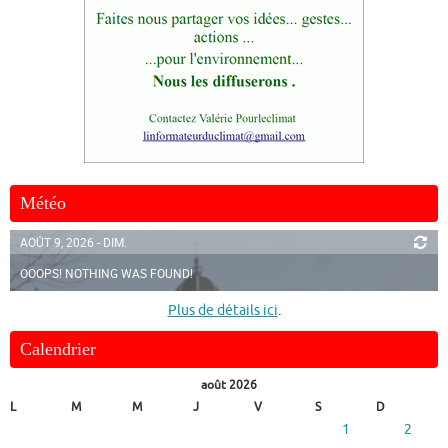
Météo
AOÛT 9, 2026 - DIM.
OOOPS! NOTHING WAS FOUND!
Plus de détails ici
.
Calendrier
août 2026
L
M
M
J
V
S
D
1
2