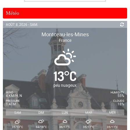
Météo
AOÛT 8, 2026 - SAM.
Montceau-les-Mines
France
13
°
C
peu nuageux
WIND
HUMIDITY
4 KM/H, N
55%
PRESSURE
CLOUDS
1 ATM
18%
SAM
DIM
LUN
MAR
MER
°
°
°
°
°
35/13
C
34/18
C
36/17
C
35/17
C
35/17
C