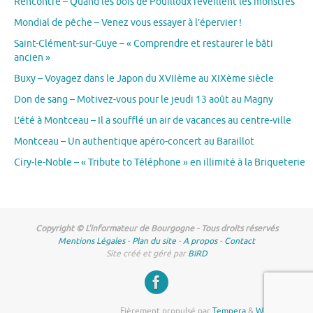
Rencontre – Quand les bois de Pouilloux réveillent les monstres
Mondial de pêche – Venez vous essayer à l’épervier !
Saint-Clément-sur-Guye – « Comprendre et restaurer le bâti
ancien »
Buxy – Voyagez dans le Japon du XVIIème au XIXème siècle
Don de sang – Motivez-vous pour le jeudi 13 août au Magny
L’été à Montceau – Il a soufflé un air de vacances au centre-ville
Montceau – Un authentique apéro-concert au Baraillot
Ciry-le-Noble – « Tribute to Téléphone » en illimité à la Briqueterie
Copyright © L'informateur de Bourgogne - Tous droits réservés
Mentions Légales
-
Plan du site
-
A propos
-
Contact
Site créé et géré par
BIRD
Fièrement propulsé par
Tempera
&
WordPress.