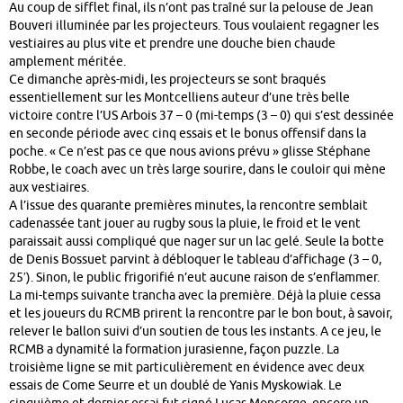
Au coup de sifflet final, ils n’ont pas traîné sur la pelouse de Jean
Bouveri illuminée par les projecteurs. Tous voulaient regagner les
vestiaires au plus vite et prendre une douche bien chaude
amplement méritée.
Ce dimanche après-midi, les projecteurs se sont braqués
essentiellement sur les Montcelliens auteur d’une très belle
victoire contre l’US Arbois 37 – 0 (mi-temps (3 – 0) qui s’est dessinée
en seconde période avec cinq essais et le bonus offensif dans la
poche. « Ce n’est pas ce que nous avions prévu » glisse Stéphane
Robbe, le coach avec un très large sourire, dans le couloir qui mène
aux vestiaires.
A l’issue des quarante premières minutes, la rencontre semblait
cadenassée tant jouer au rugby sous la pluie, le froid et le vent
paraissait aussi compliqué que nager sur un lac gelé. Seule la botte
de Denis Bossuet parvint à débloquer le tableau d’affichage (3 – 0,
25′). Sinon, le public frigorifié n’eut aucune raison de s’enflammer.
La mi-temps suivante trancha avec la première. Déjà la pluie cessa
et les joueurs du RCMB prirent la rencontre par le bon bout, à savoir,
relever le ballon suivi d’un soutien de tous les instants. A ce jeu, le
RCMB a dynamité la formation jurasienne, façon puzzle. La
troisième ligne se mit particulièrement en évidence avec deux
essais de Come Seurre et un doublé de Yanis Myskowiak. Le