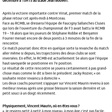
décembre à 15H15 au stade Jean Bouveri.
Après la victoire importante contre Viriat, premier match de la
phase retour cet après-midi à Montceau.
Face au RCMB, se dressera l’équipe de Faucigny Sallanches Cluses
qui lors de l’ouverture du championnat de F3 avait battu le RCMB
19 – 18 alors que les joueurs de Stéphane Robbe et Benjamin
Fourier menait encore de deux points à 3 minutes de la fin de la
rencontre.
Ce match pourrait donc être en quelque sorte la revanche du match
aller même si depuis, les trajectoires des deux clubs se sont
inversées. En effet, le RCMB est actuellement 5e alors que l’équipe
haut-savoyarde se positionne en 7e position.
Le résultat de cette rencontre se jouera certainement à pas grand-
chose mais comme le dit si bien le président Jacky Rozier, « on
souhaite rester invaincu à domicile ».
Les deux coachs pourront s’appuyer sur Vincent Maurin revenu à son
meilleur niveau après une grosse blessure la saison dernière et un
petit souci à un doigt récemment.
Physiquement, Vincent Maurin, où en êtes vous ?
« Je reviens petit à petit à mon niveau, à mon âge c’est pas facile,