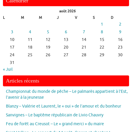
Calendrier
août 2026
L
M
M
J
V
S
D
1
2
3
4
5
6
7
8
9
10
11
12
13
14
15
16
17
18
19
20
21
22
23
24
25
26
27
28
29
30
31
« Juil
Articles récents
Championnat du monde de pêche – Le palmarès appartient à l’Est,
l’avenir à la jeunesse
Blanzy – Valérie et Laurent, le « oui » de l’amour et du bonheur
Sanvignes – Le baptême républicain de Livio Chauvry
Feu de forêt au Creusot – Le « grand merci » du maire