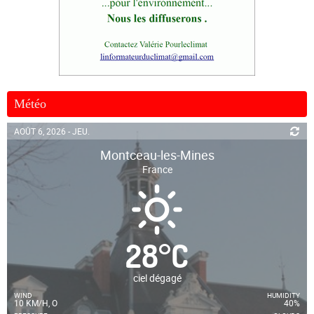
Météo
AOÛT 6, 2026 - JEU.
Montceau-les-Mines
France
28
°
C
ciel dégagé
WIND
HUMIDITY
10 KM/H, O
40%