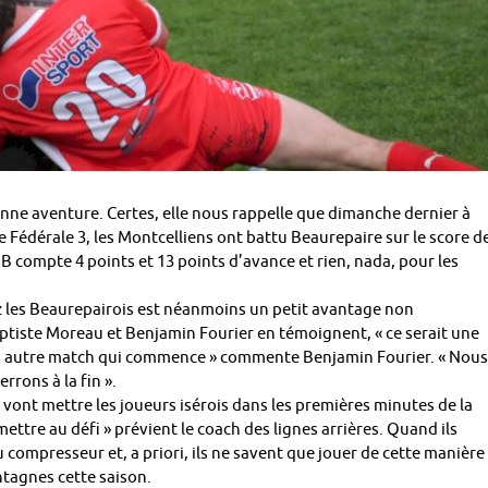
nne aventure. Certes, elle nous rappelle que dimanche dernier à
e Fédérale 3, les Montcelliens ont battu Beaurepaire sur le score d
MB compte 4 points et 13 points d’avance et rien, nada, pour les
z les Beaurepairois est néanmoins un petit avantage non
aptiste Moreau et Benjamin Fourier en témoignent, « ce serait une
 un autre match qui commence » commente Benjamin Fourier. « Nous
rrons à la fin ».
e vont mettre les joueurs isérois dans les premières minutes de la
ettre au défi » prévient le coach des lignes arrières. Quand ils
u compresseur et, a priori, ils ne savent que jouer de cette manière 
ontagnes cette saison.