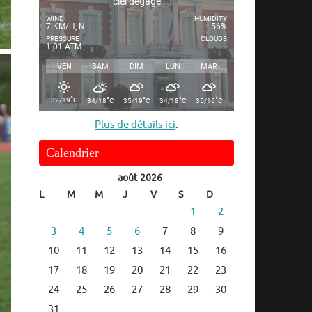
ciel dégagé
WIND
HUMIDITY
7 KM/H, N
56%
PRESSURE
CLOUDS
1.01 ATM
-
VEN
SAM
DIM
LUN
MAR
°
°
°
°
°
32/19
C
34/18
C
35/19
C
34/18
C
35/16
C
Plus de détails ici
.
Calendrier
août 2026
L
M
M
J
V
S
D
1
2
3
4
5
6
7
8
9
10
11
12
13
14
15
16
17
18
19
20
21
22
23
24
25
26
27
28
29
30
31