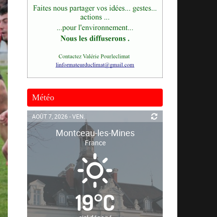
Météo
AOÛT 7, 2026 - VEN.
Montceau-les-Mines
France
19
°
C