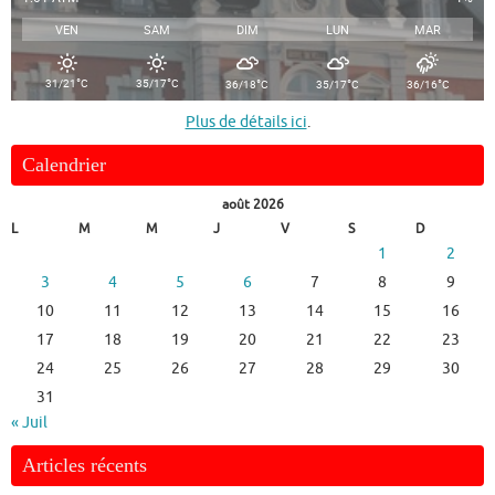
VEN
SAM
DIM
LUN
MAR
°
°
°
°
°
31/21
C
35/17
C
36/18
C
35/17
C
36/16
C
Plus de détails ici
.
Calendrier
août 2026
L
M
M
J
V
S
D
1
2
3
4
5
6
7
8
9
10
11
12
13
14
15
16
17
18
19
20
21
22
23
24
25
26
27
28
29
30
31
« Juil
Articles récents