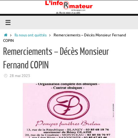
Passer
au
contenu
Accueil
Ils nous ont quittés
Remerciements – Décès Monsieur Fernand
COPIN
Remerciements – Décès Monsieur
Fernand COPIN
28 mai 2025