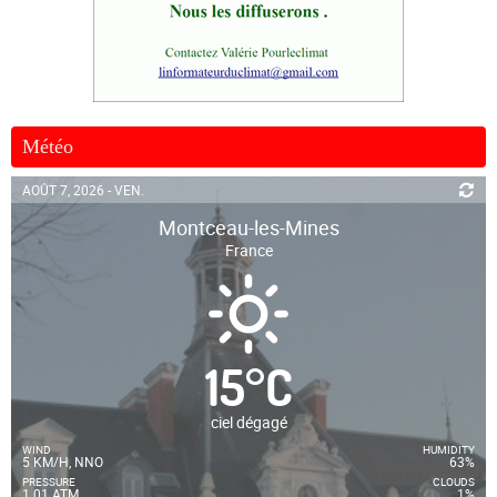
Météo
AOÛT 7, 2026 - VEN.
Montceau-les-Mines
France
15
°
C
ciel dégagé
WIND
HUMIDITY
5 KM/H, NNO
63%
PRESSURE
CLOUDS
1.01 ATM
1%