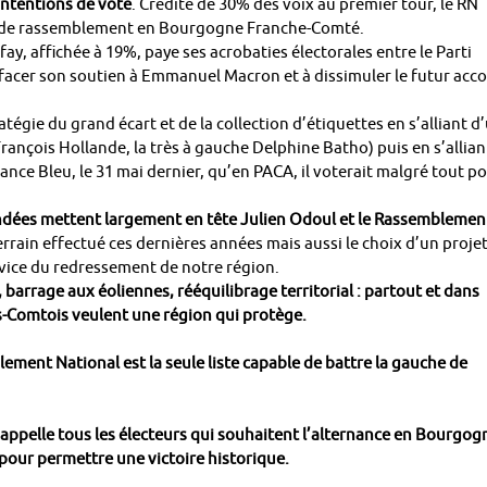
intentions de vote
. Crédité de 30% des voix au premier tour, le RN
té de rassemblement en Bourgogne Franche-Comté.
ay, affichée à 19%, paye ses acrobaties électorales entre le Parti
facer son soutien à Emmanuel Macron et à dissimuler le futur acc
tratégie du grand écart et de la collection d’étiquettes en s’alliant d
e François Hollande, la très à gauche Delphine Batho) puis en s’allian
nce Bleu, le 31 mai dernier, qu’en PACA, il voterait malgré tout p
ondées mettent largement en tête Julien Odoul et le Rassemblemen
errain effectué ces dernières années mais aussi le choix d’un proje
rvice du redressement de notre région.
 barrage aux éoliennes, rééquilibrage territorial : partout et dans
-Comtois veulent une région qui protège.
ement National est la seule liste capable de battre la gauche de
 appelle tous les électeurs qui souhaitent l’alternance en Bourgog
 pour permettre une victoire historique.