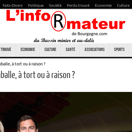
Faits-Divers
Politique
Société
Perdu trouvé
Economie
Culture
 trouvé
Economie
Culture
Santé
Associations
Sports
alle, à tort ou à raison ?
alle, à tort ou à raison ?