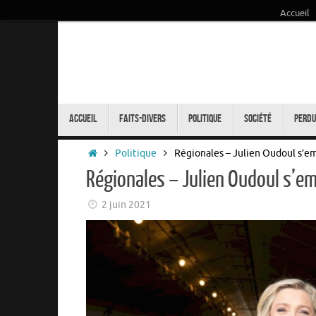
Accueil
Passer
au
contenu
Passer
au
Accueil
Faits-Divers
Politique
Société
Perdu
contenu
Accueil
Politique
Régionales – Julien Oudoul s’emb
Régionales – Julien Oudoul s’emb
2 juin 2021