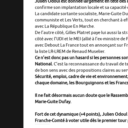
Julien Odoul est donnée largement en tête des 
confirme son implantation locale et sa capaci
La candidate sortante socialiste, Marie-Guite Duf
communiste et Les Verts, tout en cherchant à ef
avec La République En Marche.
De l’autre côté, Gilles Platret paye lui aussi la s
côté avec l’UDI et le MEI (allié à l’ex-ministre d
avec Debout La France tout en annonçant sur Fra
la liste LR-LREM de Renaud Muselier.
Ce n’est donc pas un hasard si les personnes s
National.
C’est la reconnaissance du travail de t
de bon sens avec des propositions claires au se
Sécurité, emploi, cadre de vie et environnement,
chaque domaine, les Bourguignons et les Francs
Il ne fait désormais aucun doute que le Rassembl
Marie-Guite Dufay.
Fort de cet dynamique (+4 points), Julien Odoul
Franche-Comté à voter utile dès le premier tour