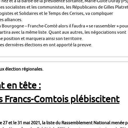
nez et à la barbe de la présidente sortante, Marie-Guite Dufay (PS)
s socialistes et les communistes, les Républicains de Gilles Platret
gistes et Solidaires et le Temps des Cerises, va compliquer
es alliances.
a Bourgogne – Franche-Comté alors il faudra « se rassembler » pou
repartira avec la même liste. Quant aux autres, les négociations vont
e position et marquera ainsi son territoire.
les dernières élections en ont apporté la preuve.
ux élection régionales.
 en tête :
s Francs-Comtois plébiscitent
 27 et le 31 mai 2021, la liste du Rassemblement National menée p