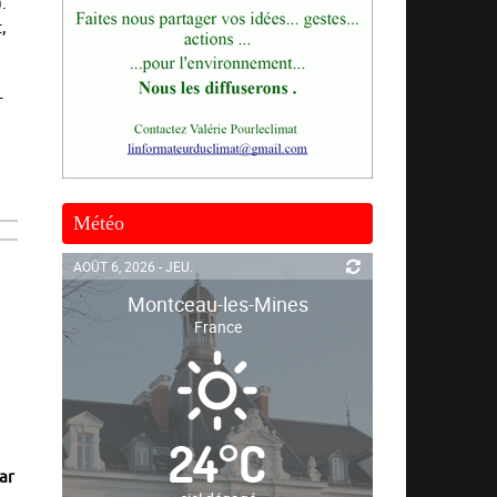
.
,
r
Météo
AOÛT 6, 2026 - JEU.
Montceau-les-Mines
France
24
°
C
ar