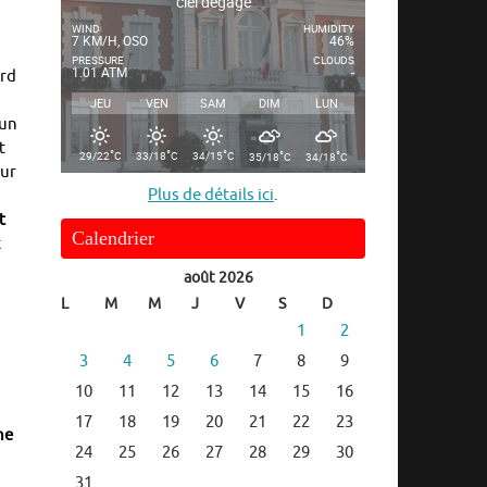
ciel dégagé
WIND
HUMIDITY
7 KM/H, OSO
46%
PRESSURE
CLOUDS
1.01 ATM
-
ord
JEU
VEN
SAM
DIM
LUN
’un
t
°
°
°
°
°
29/22
C
33/18
C
34/15
C
35/18
C
34/18
C
our
Plus de détails ici
.
t
Calendrier
t
août 2026
L
M
M
J
V
S
D
1
2
3
4
5
6
7
8
9
10
11
12
13
14
15
16
17
18
19
20
21
22
23
ne
24
25
26
27
28
29
30
31