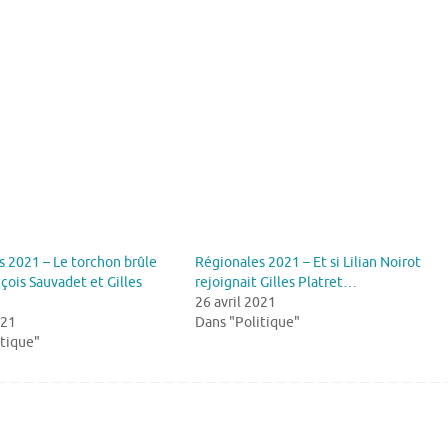
 2021 – Le torchon brûle
Régionales 2021 – Et si Lilian Noirot
çois Sauvadet et Gilles
rejoignait Gilles Platret…
26 avril 2021
021
Dans "Politique"
itique"