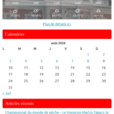
SAM
DIM
LUN
MAR
MER
°
°
°
°
°
35/24
C
34/18
C
36/17
C
35/17
C
35/17
C
Plus de détails ici
.
Calendrier
août 2026
L
M
M
J
V
S
D
1
2
3
4
5
6
7
8
9
10
11
12
13
14
15
16
17
18
19
20
21
22
23
24
25
26
27
28
29
30
31
« Juil
Articles récents
Championnat du monde de pêche – Le Hongrois Martin Takacs, le