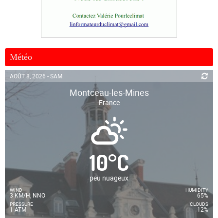
Météo
AOÛT 8, 2026 - SAM.
Montceau-les-Mines
France
10
°
C
peu nuageux
WIND
HUMIDITY
3 KM/H, NNO
65%
PRESSURE
CLOUDS
1 ATM
12%