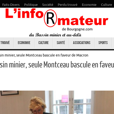
Faits-Divers
Politique
Société
Perdu trouvé
Economie
Culture
 trouvé
Economie
Culture
Santé
Associations
Sports
ssin minier, seule Montceau bascule en faveur de Macron
ssin minier, seule Montceau bascule en faveu