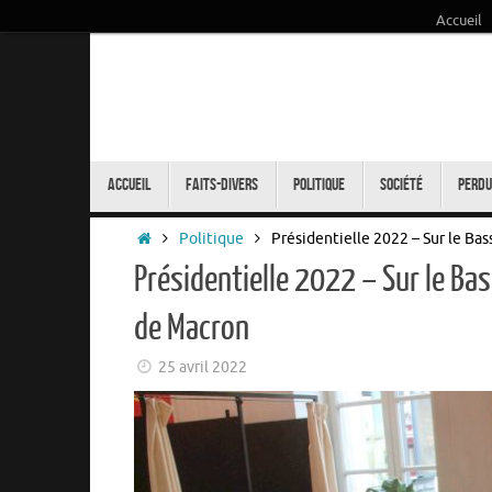
Accueil
Passer
au
contenu
Passer
au
Accueil
Faits-Divers
Politique
Société
Perdu
contenu
Accueil
Politique
Présidentielle 2022 – Sur le Ba
Présidentielle 2022 – Sur le Ba
de Macron
25 avril 2022