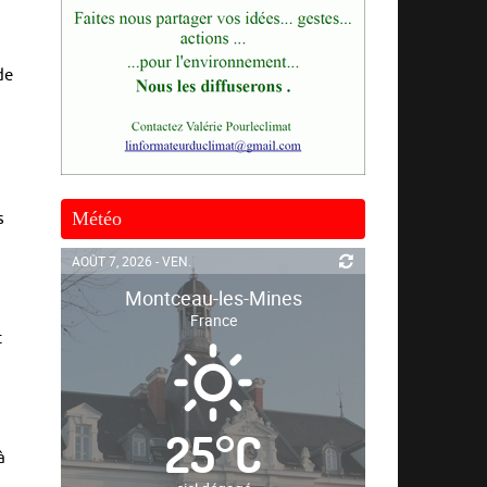
de
Météo
s
AOÛT 7, 2026 - VEN.
Montceau-les-Mines
France
t
25
°
C
à