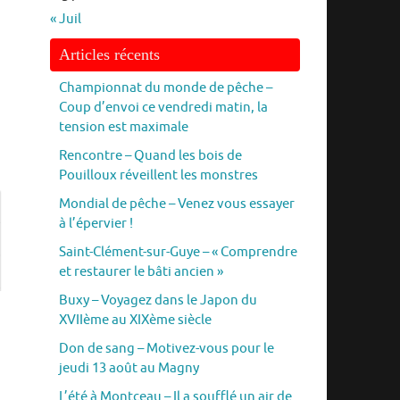
« Juil
Articles récents
Championnat du monde de pêche –
Coup d’envoi ce vendredi matin, la
tension est maximale
Rencontre – Quand les bois de
Pouilloux réveillent les monstres
Mondial de pêche – Venez vous essayer
à l’épervier !
Saint-Clément-sur-Guye – « Comprendre
et restaurer le bâti ancien »
Buxy – Voyagez dans le Japon du
XVIIème au XIXème siècle
Don de sang – Motivez-vous pour le
jeudi 13 août au Magny
L’été à Montceau – Il a soufflé un air de