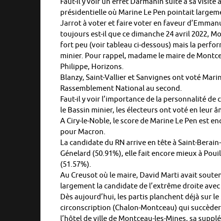
Faut-il y voir un effet Darmanin suite à sa visit
présidentielle où Marine Le Pen pointait largeme
Jarrot à voter et faire voter en faveur d’Emman
toujours est-il que ce dimanche 24 avril 2022, M
fort peu (voir tableau ci-dessous) mais la perf
minier. Pour rappel, madame le maire de Montcea
Philippe, Horizons.
Blanzy, Saint-Vallier et Sanvignes ont voté Mari
Rassemblement National au second.
Faut-il y voir l’importance de la personnalité 
le Bassin minier, les électeurs ont voté en leur 
A Ciry-le-Noble, le score de Marine Le Pen est e
pour Macron.
La candidate du RN arrive en tête à Saint-Berai
Génelard (50.91%), elle fait encore mieux à Po
(51.57%).
Au Creusot où le maire, David Marti avait soute
largement la candidate de l’extrême droite avec
Dès aujourd’hui, les partis planchent déjà sur le 3
circonscription (Chalon-Montceau) qui succèdera
l’hôtel de ville de Montceau-les-Mines, sa suppl