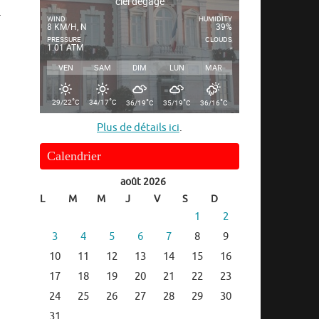
ciel dégagé
.
WIND
HUMIDITY
8 KM/H, N
39%
PRESSURE
CLOUDS
1.01 ATM
-
VEN
SAM
DIM
LUN
MAR
°
°
°
°
°
29/22
C
34/17
C
36/19
C
35/19
C
36/16
C
Plus de détails ici
.
Calendrier
août 2026
L
M
M
J
V
S
D
1
2
3
4
5
6
7
8
9
10
11
12
13
14
15
16
17
18
19
20
21
22
23
24
25
26
27
28
29
30
31