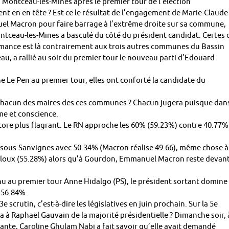
e à Montceau-les-Mines après le premier tour de l’élection
nt en en tête ? Est-ce le résultat de l’engagement de Marie-Claude
uel Macron pour faire barrage à l’extrême droite sur sa commune,
ontceau-les-Mines a basculé du côté du président candidat. Certes 
ormance est là contrairement aux trois autres communes du Bassin
u, a rallié au soir du premier tour le nouveau parti d’Edouard
ne Le Pen au premier tour, elles ont conforté la candidate du
de chacun des maires des ces communes ? Chacun jugera puisque dan
âme et conscience.
ncore plus flagrant. Le RN approche les 60% (59.23%) contre 40.77%
n-sous-Sanvignes avec 50.34% (Macron réalise 49.66), même chose à
uilloux (55.28%) alors qu’à Gourdon, Emmanuel Macron reste devan
nu au premier tour Anne Hidalgo (PS), le président sortant domine
 56.84%.
e scrutin, c’est-à-dire les législatives en juin prochain. Sur la 5e
 à Raphaël Gauvain de la majorité présidentielle ? Dimanche soir, 
éante, Caroline Ghulam Nabi a fait savoir qu’elle avait demandé