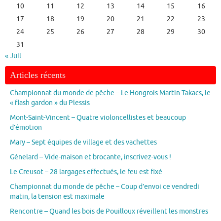
10
11
12
13
14
15
16
17
18
19
20
21
22
23
24
25
26
27
28
29
30
31
« Juil
Articles récents
Championnat du monde de pêche – Le Hongrois Martin Takacs, le
« flash gardon » du Plessis
Mont-Saint-Vincent – Quatre violoncellistes et beaucoup
d’émotion
Mary – Sept équipes de village et des vachettes
Génelard – Vide-maison et brocante, inscrivez-vous !
Le Creusot – 28 largages effectués, le feu est fixé
Championnat du monde de pêche – Coup d’envoi ce vendredi
matin, la tension est maximale
Rencontre – Quand les bois de Pouilloux réveillent les monstres