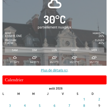
30
°
C
partiellement nuageux
WIND
HUMIDITY
4 KM/H, ENE
26%
PRESSURE
CLOUDS
1 ATM
40%
SAM
DIM
LUN
MAR
MER
°
°
°
°
°
31/24
C
34/21
C
35/17
C
35/17
C
35/17
C
Plus de détails ici
.
Calendrier
août 2026
L
M
M
J
V
S
D
1
2
3
4
5
6
7
8
9