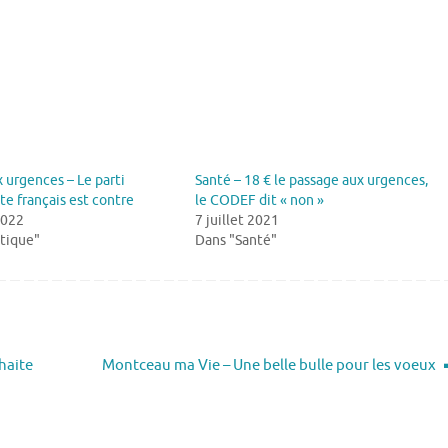
x urgences – Le parti
Santé – 18 € le passage aux urgences,
e français est contre
le CODEF dit « non »
2022
7 juillet 2021
itique"
Dans "Santé"
haite
Montceau ma Vie – Une belle bulle pour les voeux