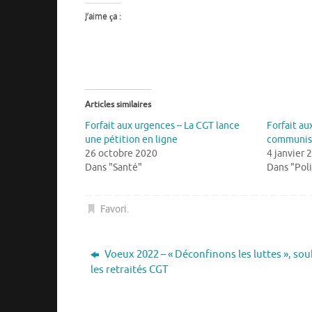
J’aime ça :
Articles similaires
Forfait aux urgences – La CGT lance
Forfait au
une pétition en ligne
communist
26 octobre 2020
4 janvier 
Dans "Santé"
Dans "Pol
Favori
.
Voeux 2022 – « Déconfinons les luttes », sou
les retraités CGT