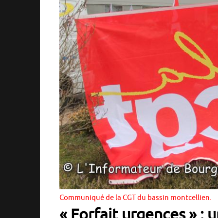
Communiqué de la CGT du bassin montcellien.
« Forfait urgences » : 