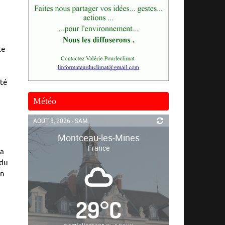
te
nté
Météo
AOÛT 8, 2026 - SAM.
Montceau-les-Mines
France
va
 du
en
29
°
C