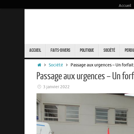
Accueil
Passer
au
contenu
Passer
au
Accueil
Faits-Divers
Politique
Société
Perdu
contenu
Accueil
Société
Passage aux urgences – Un forfait
Passage aux urgences – Un forfa
3 janvier 2022