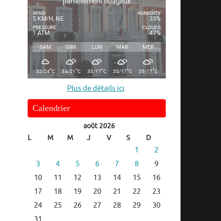
partiellement nuageux
WIND
HUMIDITY
5 KM/H, NE
33%
PRESSURE
CLOUDS
1 ATM
47%
SAM
DIM
LUN
MAR
MER
°
°
°
°
°
32/24
C
34/21
C
35/17
C
35/17
C
35/17
C
Plus de détails ici
.
Calendrier
août 2026
L
M
M
J
V
S
D
1
2
3
4
5
6
7
8
9
10
11
12
13
14
15
16
17
18
19
20
21
22
23
24
25
26
27
28
29
30
31