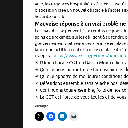
ville, les urgences hospitalières étaient, jusqu’
disposition crée un nouvel obstacle à l’accès aux
Sécurité sociale.
Mauvaise réponse à un vrai problème
Les malades ne peuvent être rendus responsable
soins de proximité qui les obligent à se rendre d
gouvernement doit renoncer à la mise en place d
lancé une pétition contre la mise en place du “for
usagers.
https://www.cgt.fr/petition/non-au-fo
✴ l’Union Locale CGT du Bassin Montcellien 
✴ Qu’elle nous permette de faire valoir nos dro
✴ Qu’elle apporte de meilleures conditions de v
✴ Défendons ensemble sans relâche nos idéaux 
✴ Continuons tous ensemble, forts de nos conv
✴ La CGT est forte de vous toutes et de vous 
Partager :