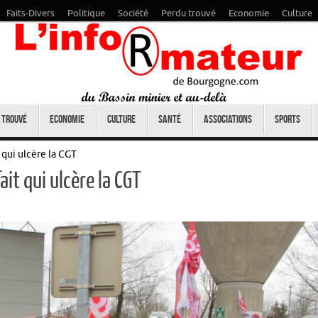
Faits-Divers
Politique
Société
Perdu trouvé
Economie
Culture
 trouvé
Economie
Culture
Santé
Associations
Sports
 qui ulcère la CGT
it qui ulcère la CGT