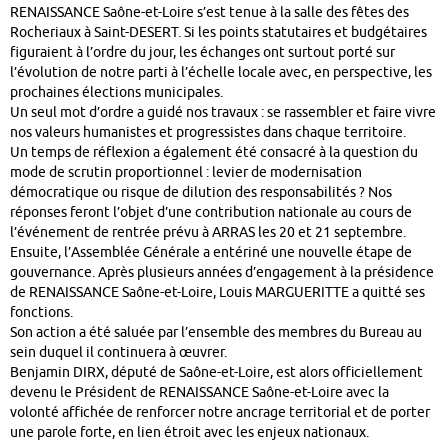
RENAISSANCE Saône-et-Loire s’est tenue à la salle des fêtes des
Rocheriaux à Saint-DESERT. Si les points statutaires et budgétaires
figuraient à l’ordre du jour, les échanges ont surtout porté sur
l’évolution de notre parti à l’échelle locale avec, en perspective, les
prochaines élections municipales.
Un seul mot d’ordre a guidé nos travaux : se rassembler et faire vivre
nos valeurs humanistes et progressistes dans chaque territoire.
Un temps de réflexion a également été consacré à la question du
mode de scrutin proportionnel : levier de modernisation
démocratique ou risque de dilution des responsabilités ? Nos
réponses feront l’objet d’une contribution nationale au cours de
l’événement de rentrée prévu à ARRAS les 20 et 21 septembre.
Ensuite, l’Assemblée Générale a entériné une nouvelle étape de
gouvernance. Après plusieurs années d’engagement à la présidence
de RENAISSANCE Saône-et-Loire, Louis MARGUERITTE a quitté ses
fonctions.
Son action a été saluée par l’ensemble des membres du Bureau au
sein duquel il continuera à œuvrer.
Benjamin DIRX, député de Saône-et-Loire, est alors officiellement
devenu le Président de RENAISSANCE Saône-et-Loire avec la
volonté affichée de renforcer notre ancrage territorial et de porter
une parole forte, en lien étroit avec les enjeux nationaux.