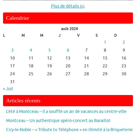
Plus de détails ici
.
Calendrier
août 2026
L
M
M
J
V
S
D
1
2
3
4
5
6
7
8
9
10
11
12
13
14
15
16
17
18
19
20
21
22
23
24
25
26
27
28
29
30
31
« Juil
Articles récents
L’été à Montceau – Il a soufflé un air de vacances au centre-ville
Montceau – Un authentique apéro-concert au Baraillot
Ciry-le-Noble – « Tribute to Téléphone » en illimité à la Briqueterie