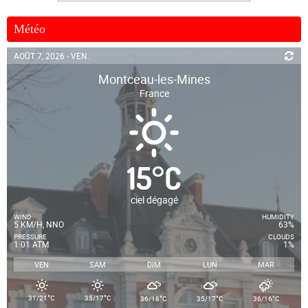
Météo
AOÛT 7, 2026 - VEN.
Montceau-les-Mines
France
15
°
C
ciel dégagé
WIND
HUMIDITY
5 KM/H, NNO
63%
PRESSURE
CLOUDS
1.01 ATM
1%
VEN
SAM
DIM
LUN
MAR
°
°
°
°
°
31/21
C
35/17
C
36/18
C
35/17
C
36/16
C