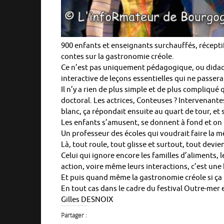
900 enfants et enseignants surchauffés, réceptif
contes sur la gastronomie créole.
Ce n’est pas uniquement pédagogique, ou didact
interactive de leçons essentielles qui ne passe
Il n’y a rien de plus simple et de plus compliqué
doctoral. Les actrices, Conteuses ? Intervenantes
blanc, ça répondait ensuite au quart de tour, et s
Les enfants s’amusent, se donnent à fond et on n
Un professeur des écoles qui voudrait faire la mê
Là, tout roule, tout glisse et surtout, tout devie
Celui qui ignore encore les familles d’aliments, le
action, voire même leurs interactions, c’est un
Et puis quand même la gastronomie créole si ça n
En tout cas dans le cadre du festival Outre-me
Gilles DESNOIX
Partager :