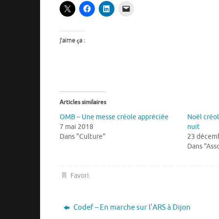
J’aime ça :
Articles similaires
OMB – Une messe créole appréciée
Noël créol
7 mai 2018
nuit
Dans "Culture"
23 décem
Dans "Asso
Favori
.
Codef – En marche sur l’ARS à Dijon