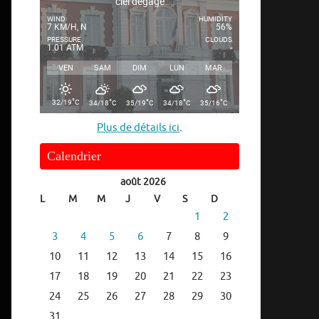
ciel dégagé
WIND
HUMIDITY
7 KM/H, N
56%
PRESSURE
CLOUDS
1.01 ATM
-
VEN
SAM
DIM
LUN
MAR
°
°
°
°
°
32/19
C
34/18
C
35/19
C
34/18
C
35/16
C
Plus de détails ici
.
Calendrier
août 2026
L
M
M
J
V
S
D
1
2
3
4
5
6
7
8
9
10
11
12
13
14
15
16
17
18
19
20
21
22
23
24
25
26
27
28
29
30
31