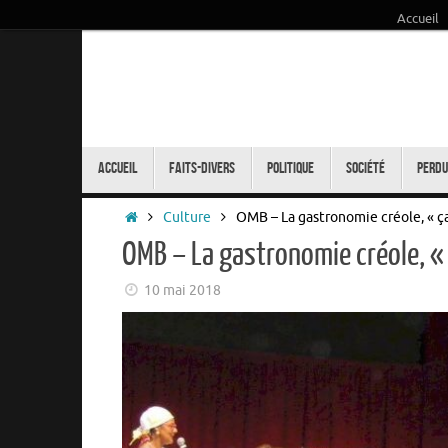
Accueil
Passer
au
contenu
Passer
au
Accueil
Faits-Divers
Politique
Société
Perdu
contenu
Accueil
Culture
OMB – La gastronomie créole, « ç
OMB – La gastronomie créole, «
10 mai 2018