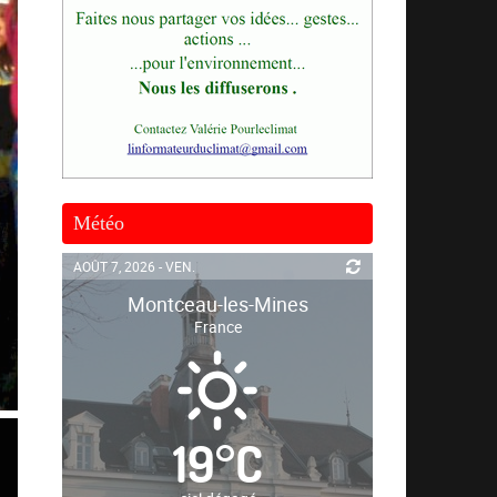
Météo
AOÛT 7, 2026 - VEN.
Montceau-les-Mines
France
19
°
C