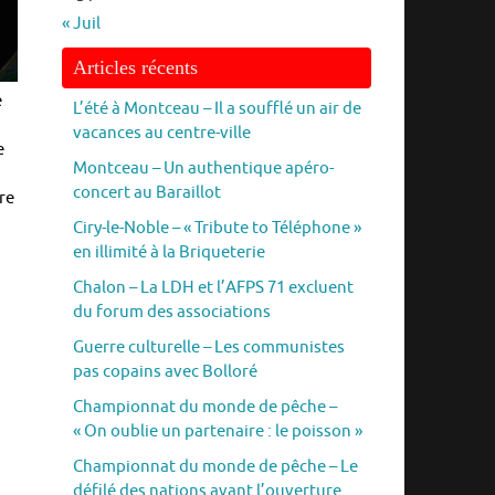
« Juil
Articles récents
e
L’été à Montceau – Il a soufflé un air de
vacances au centre-ville
e
Montceau – Un authentique apéro-
concert au Baraillot
re
Ciry-le-Noble – « Tribute to Téléphone »
en illimité à la Briqueterie
Chalon – La LDH et l’AFPS 71 excluent
du forum des associations
Guerre culturelle – Les communistes
pas copains avec Bolloré
Championnat du monde de pêche –
« On oublie un partenaire : le poisson »
Championnat du monde de pêche – Le
défilé des nations avant l’ouverture