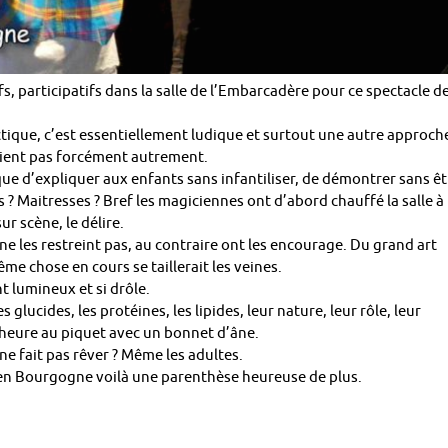
s, participatifs dans la salle de l’Embarcadère pour ce spectacle d
ique, c’est essentiellement ludique et surtout une autre approch
raient pas forcément autrement.
 que d’expliquer aux enfants sans infantiliser, de démontrer sans êt
 ? Maitresses ? Bref les magiciennes ont d’abord chauffé la salle à
ur scène, le délire.
e les restreint pas, au contraire ont les encourage. Du grand art
me chose en cours se taillerait les veines.
nt lumineux et si drôle.
s glucides, les protéines, les lipides, leur nature, leur rôle, leur
e heure au piquet avec un bonnet d’âne.
e fait pas rêver ? Même les adultes.
r en Bourgogne voilà une parenthèse heureuse de plus.