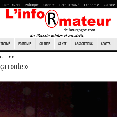
Faits-Divers
Politique
Société
Perdu trouvé
Economie
Culture
 trouvé
Economie
Culture
Santé
Associations
Sports
a conte »
 ça conte »