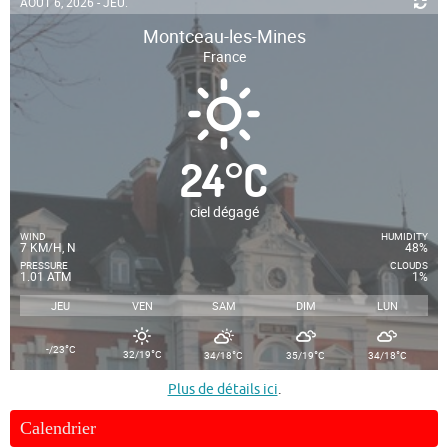
AOÛT 6, 2026 - JEU.
Montceau-les-Mines
France
24
°
C
ciel dégagé
WIND
HUMIDITY
7 KM/H, N
48%
PRESSURE
CLOUDS
1.01 ATM
1%
JEU
VEN
SAM
DIM
LUN
°
-/23
C
°
°
°
°
32/19
C
34/18
C
35/19
C
34/18
C
Plus de détails ici
.
Calendrier