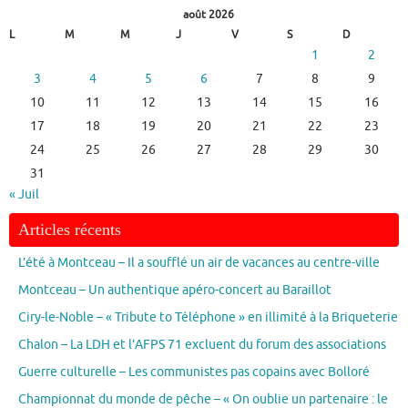
août 2026
L
M
M
J
V
S
D
1
2
3
4
5
6
7
8
9
10
11
12
13
14
15
16
17
18
19
20
21
22
23
24
25
26
27
28
29
30
31
« Juil
Articles récents
L’été à Montceau – Il a soufflé un air de vacances au centre-ville
Montceau – Un authentique apéro-concert au Baraillot
Ciry-le-Noble – « Tribute to Téléphone » en illimité à la Briqueterie
Chalon – La LDH et l’AFPS 71 excluent du forum des associations
Guerre culturelle – Les communistes pas copains avec Bolloré
Championnat du monde de pêche – « On oublie un partenaire : le