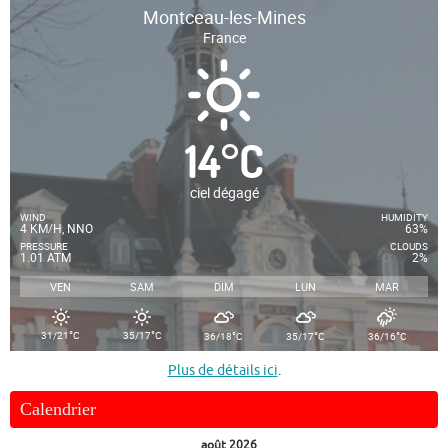
Montceau-les-Mines
France
14
°
C
ciel dégagé
WIND
HUMIDITY
4 KM/H, NNO
63%
PRESSURE
CLOUDS
1.01 ATM
2%
VEN
SAM
DIM
LUN
MAR
°
°
°
°
°
31/21
C
35/17
C
36/18
C
35/17
C
36/16
C
Plus de détails ici
.
Calendrier
août 2026