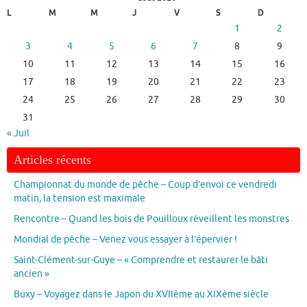
L
M
M
J
V
S
D
1
2
3
4
5
6
7
8
9
10
11
12
13
14
15
16
17
18
19
20
21
22
23
24
25
26
27
28
29
30
31
« Juil
Articles récents
Championnat du monde de pêche – Coup d’envoi ce vendredi
matin, la tension est maximale
Rencontre – Quand les bois de Pouilloux réveillent les monstres
Mondial de pêche – Venez vous essayer à l’épervier !
Saint-Clément-sur-Guye – « Comprendre et restaurer le bâti
ancien »
Buxy – Voyagez dans le Japon du XVIIème au XIXème siècle