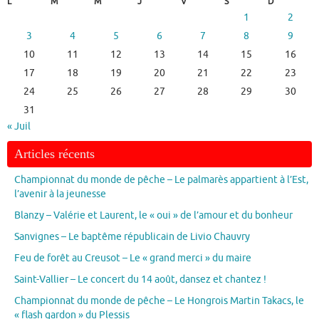
L
M
M
J
V
S
D
1
2
3
4
5
6
7
8
9
10
11
12
13
14
15
16
17
18
19
20
21
22
23
24
25
26
27
28
29
30
31
« Juil
Articles récents
Championnat du monde de pêche – Le palmarès appartient à l’Est,
l’avenir à la jeunesse
Blanzy – Valérie et Laurent, le « oui » de l’amour et du bonheur
Sanvignes – Le baptême républicain de Livio Chauvry
Feu de forêt au Creusot – Le « grand merci » du maire
Saint-Vallier – Le concert du 14 août, dansez et chantez !
Championnat du monde de pêche – Le Hongrois Martin Takacs, le
« flash gardon » du Plessis