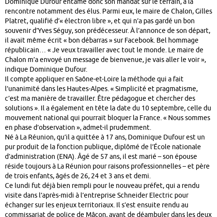
Dominique Dufour entame donc son mandat sur le terrain, à la
rencontre notamment des élus. Parmi eux, le maire de Chalon, Gilles
Platret, qualifié d’« électron libre », et qui n’a pas gardé un bon
souvenir d’Yves Séguy, son prédécesseur. À l’annonce de son départ,
il avait même écrit « bon débarras » sur Facebook. Bel hommage
républicain… « Je veux travailler avec tout le monde. Le maire de
Chalon m’a envoyé un message de bienvenue, je vais aller le voir »,
indique Dominique Dufour.
Il compte appliquer en Saône-et-Loire la méthode qui a fait
l’unanimité dans les Hautes-Alpes. « Simplicité et pragmatisme,
c’est ma manière de travailler. Être pédagogue et chercher des
solutions ». Il a également en tête la date du 10 septembre, celle du
mouvement national qui pourrait bloquer la France. « Nous sommes
en phase d’observation », admet-il prudemment.
Né à La Réunion, qu’il a quittée à 17 ans, Dominique Dufour est un
pur produit de la fonction publique, diplômé de l’École nationale
d’administration (ENA). Âgé de 57 ans, il est marié – son épouse
réside toujours à La Réunion pour raisons professionnelles – et père
de trois enfants, âgés de 26, 24 et 3 ans et demi.
Ce lundi fut déjà bien rempli pour le nouveau préfet, qui a rendu
visite dans l’après-midi à l’entreprise Schneider Electric pour
échanger sur les enjeux territoriaux. Il s’est ensuite rendu au
commissariat de police de Mâcon, avant de déambuler dans les deux