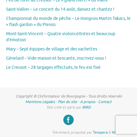
Feu de forêt au Creusot – Le « grand merci » du maire
Saint-Vallier – Le concert du 14 août, dansez et chantez !
Championnat du monde de pêche – Le Hongrois Martin Takacs, le
« flash gardon » du Plessis
Mont-Saint-Vincent – Quatre violoncellistes et beaucoup
d’émotion
Mary – Sept équipes de village et des vachettes
Génelard – Vide-maison et brocante, inscrivez-vous !
Le Creusot – 28 largages effectués, le feu est fixé
Copyright © L'informateur de Bourgogne - Tous droits réservés
Mentions Légales
-
Plan du site
-
A propos
-
Contact
Site créé et géré par
BIRD
Fièrement propulsé par
Tempera
&
WordPress.