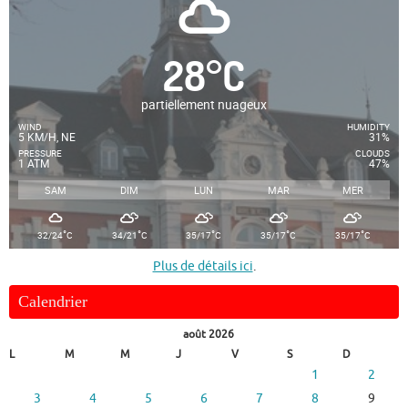
28
°
C
partiellement nuageux
WIND
HUMIDITY
5 KM/H, NE
31%
PRESSURE
CLOUDS
1 ATM
47%
SAM
DIM
LUN
MAR
MER
°
°
°
°
°
32/24
C
34/21
C
35/17
C
35/17
C
35/17
C
Plus de détails ici
.
Calendrier
août 2026
L
M
M
J
V
S
D
1
2
3
4
5
6
7
8
9