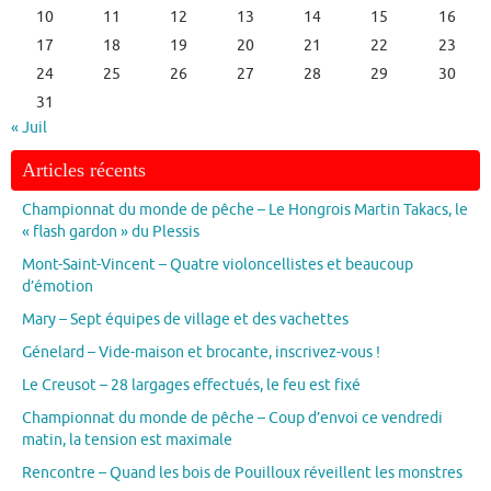
10
11
12
13
14
15
16
17
18
19
20
21
22
23
24
25
26
27
28
29
30
31
« Juil
Articles récents
Championnat du monde de pêche – Le Hongrois Martin Takacs, le
« flash gardon » du Plessis
Mont-Saint-Vincent – Quatre violoncellistes et beaucoup
d’émotion
Mary – Sept équipes de village et des vachettes
Génelard – Vide-maison et brocante, inscrivez-vous !
Le Creusot – 28 largages effectués, le feu est fixé
Championnat du monde de pêche – Coup d’envoi ce vendredi
matin, la tension est maximale
Rencontre – Quand les bois de Pouilloux réveillent les monstres