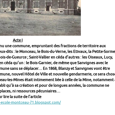
Acte I
nu une commune, empruntant des fractions de territoire aux
-dits : le Monceau, le Bois-du-Verne, les Etivaux, la Petite-Sorme
 Bois-de-Gueurce ; Saint-Vallier en céda d’autres : les Oiseaux, Lucy,
’en céda qu’un : le Bois-Garnier, de même que Sanvignes avec le
mune sans se déplacer… En 1868, Blanzy et Sanvignes vont être
mune, nouvel Hôtel de Ville et nouvelle gendarmerie, ce sera chos
tceau-les-Mines était intimement liée à celle de la Mine, notamment
abli qu’à sa création et pour de longues années, la commune ne
i places, ni ressources pécuniaires…
r lire la suite de l’article
-ecole-montceau-71.blogspot.com/