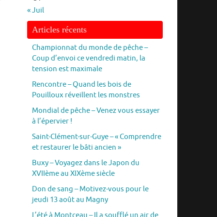
« Juil
Articles récents
Championnat du monde de pêche –
Coup d’envoi ce vendredi matin, la
tension est maximale
Rencontre – Quand les bois de
Pouilloux réveillent les monstres
Mondial de pêche – Venez vous essayer
à l’épervier !
Saint-Clément-sur-Guye – « Comprendre
et restaurer le bâti ancien »
Buxy – Voyagez dans le Japon du
XVIIème au XIXème siècle
Don de sang – Motivez-vous pour le
jeudi 13 août au Magny
L’été à Montceau – Il a soufflé un air de