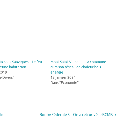
in-sous-Sanvignes – Le feu
Mont-Saint-Vincent – La commune
 d’une habitation
aura son réseau de chaleur bois
 2019
énergie
s-Divers"
18 janvier 2024
Dans "Economie"
irer
Rugby Fédérale 3 – On a retrouvé le RCMB