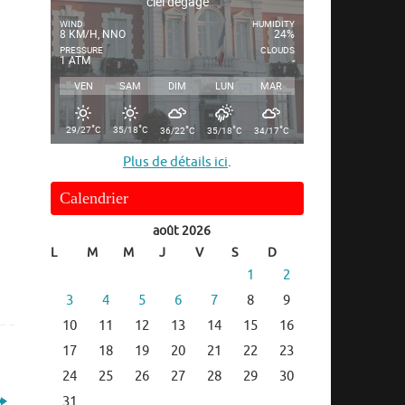
ciel dégagé
WIND
HUMIDITY
8 KM/H, NNO
24%
PRESSURE
CLOUDS
1 ATM
-
VEN
SAM
DIM
LUN
MAR
°
°
°
°
°
29/27
C
35/18
C
36/22
C
35/18
C
34/17
C
Plus de détails ici
.
Calendrier
août 2026
L
M
M
J
V
S
D
1
2
3
4
5
6
7
8
9
10
11
12
13
14
15
16
17
18
19
20
21
22
23
24
25
26
27
28
29
30
31