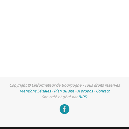
Copyright © L'informateur de Bourgogne - Tous droits réservés
Mentions Légales
-
Plan du site
-
A propos
-
Contact
Site créé et géré par
BIRD