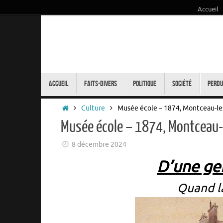
Accueil
Passer
au
contenu
Passer
au
Accueil
Faits-Divers
Politique
Société
Perdu
contenu
Accueil
Culture
Musée école – 1874, Montceau-le
Musée école – 1874, Montceau-
8 décembre 2024
D’une ge
Quand la