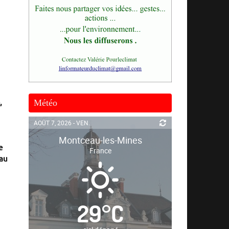
Météo
,
AOÛT 7, 2026 - VEN.
Montceau-les-Mines
e
France
 au
29
°
C