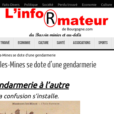
Faits-Divers
Politique
Société
Perdu trouvé
Economie
Culture
 trouvé
Economie
Culture
Santé
Associations
Sports
s-Mines se dote d’une gendarmerie
les-Mines se dote d’une gendarmerie
ndarmerie à l’autre
 confusion s’installe.