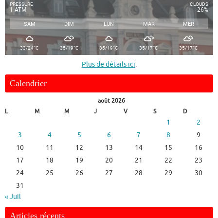
PRESSURE
CLOUDS
1 ATM
26%
SAM
DIM
LUN
MAR
MER
°
°
°
°
°
33/24
C
35/19
C
35/19
C
35/17
C
35/17
C
Plus de détails ici
.
Calendrier
août 2026
L
M
M
J
V
S
D
1
2
3
4
5
6
7
8
9
10
11
12
13
14
15
16
17
18
19
20
21
22
23
24
25
26
27
28
29
30
31
« Juil
Articles récents