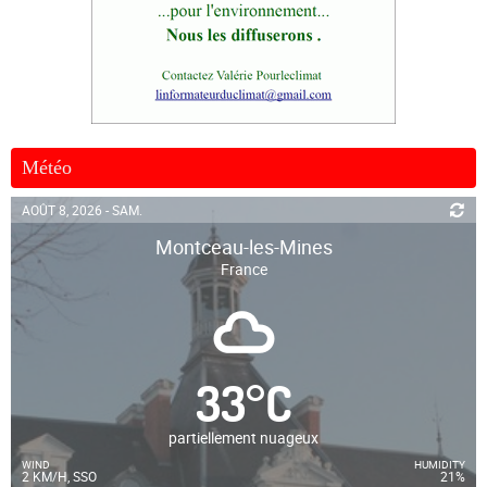
Météo
AOÛT 8, 2026 - SAM.
Montceau-les-Mines
France
33
°
C
partiellement nuageux
WIND
HUMIDITY
2 KM/H, SSO
21%