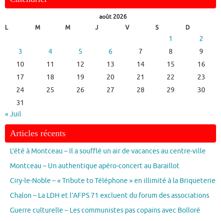
août 2026
L
M
M
J
V
S
D
1
2
3
4
5
6
7
8
9
10
11
12
13
14
15
16
17
18
19
20
21
22
23
24
25
26
27
28
29
30
31
« Juil
Articles récents
L’été à Montceau – Il a soufflé un air de vacances au centre-ville
Montceau – Un authentique apéro-concert au Baraillot
Ciry-le-Noble – « Tribute to Téléphone » en illimité à la Briqueterie
Chalon – La LDH et l’AFPS 71 excluent du forum des associations
Guerre culturelle – Les communistes pas copains avec Bolloré