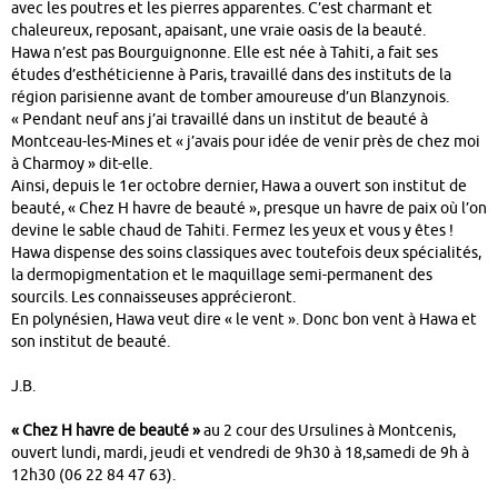
avec les poutres et les pierres apparentes. C’est charmant et
chaleureux, reposant, apaisant, une vraie oasis de la beauté.
Hawa n’est pas Bourguignonne. Elle est née à Tahiti, a fait ses
études d’esthéticienne à Paris, travaillé dans des instituts de la
région parisienne avant de tomber amoureuse d’un Blanzynois.
« Pendant neuf ans j’ai travaillé dans un institut de beauté à
Montceau-les-Mines et « j’avais pour idée de venir près de chez moi
à Charmoy » dit-elle.
Ainsi, depuis le 1er octobre dernier, Hawa a ouvert son institut de
beauté, « Chez H havre de beauté », presque un havre de paix où l’on
devine le sable chaud de Tahiti. Fermez les yeux et vous y êtes !
Hawa dispense des soins classiques avec toutefois deux spécialités,
la dermopigmentation et le maquillage semi-permanent des
sourcils. Les connaisseuses apprécieront.
En polynésien, Hawa veut dire « le vent ». Donc bon vent à Hawa et
son institut de beauté.
J.B.
« Chez H havre de beauté »
au 2 cour des Ursulines à Montcenis,
ouvert lundi, mardi, jeudi et vendredi de 9h30 à 18,samedi de 9h à
12h30 (06 22 84 47 63).