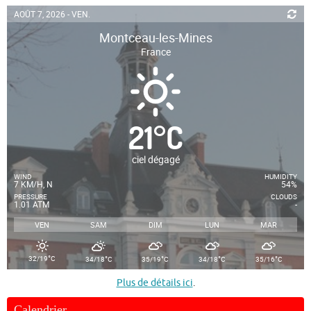
AOÛT 7, 2026 - VEN.
Montceau-les-Mines
France
21
°
C
ciel dégagé
WIND
HUMIDITY
7 KM/H, N
54%
PRESSURE
CLOUDS
1.01 ATM
-
VEN
SAM
DIM
LUN
MAR
°
°
°
°
°
32/19
C
34/18
C
35/19
C
34/18
C
35/16
C
Plus de détails ici
.
Calendrier