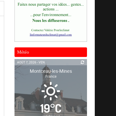
Météo
AOÛT 7, 2026 - VEN.
Montceau-les-Mines
France
19
°
C