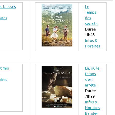
es blessés
Le
Temps
aires
des
secrets
Durée
:
1h48
Infos &
Horaires
et moi
Là, où le
temps
aires
s’est
arrêté
Durée
:
1h29
Infos &
Horaires
Bande-