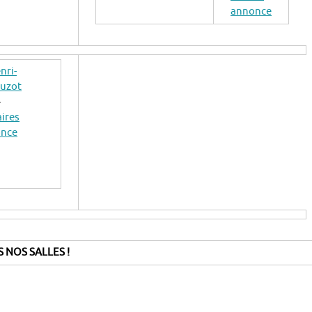
annonce
nri-
ouzot
aires
once
 NOS SALLES !