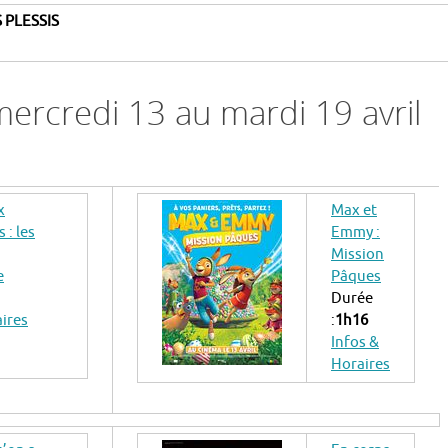
 PLESSIS
rcredi 13 au mardi 19 avril
x
Max et
 : les
Emmy :
Mission
e
Pâques
Durée
aires
:
1h16
Infos &
Horaires