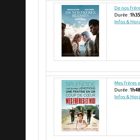
De nos frèr
Durée :
1h35
Infos & Hor
Mes frères 
Durée :
1h48
Infos & Hor