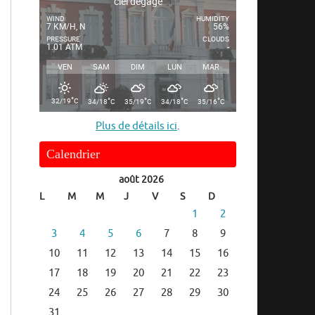
ciel dégagé
WIND
HUMIDITY
7 KM/H, N
56%
PRESSURE
CLOUDS
1.01 ATM
-
VEN
SAM
DIM
LUN
MAR
°
°
°
°
°
32/19
C
34/18
C
35/19
C
34/18
C
35/16
C
Plus de détails ici
.
Calendrier
août 2026
L
M
M
J
V
S
D
1
2
3
4
5
6
7
8
9
10
11
12
13
14
15
16
17
18
19
20
21
22
23
24
25
26
27
28
29
30
31