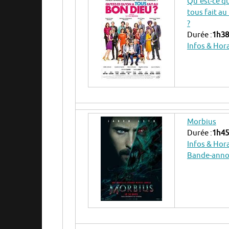
Qu’est-ce q
tous fait a
?
Durée :
1h38
Infos & Hor
Morbius
Durée :
1h45
Infos & Hor
Bande-ann