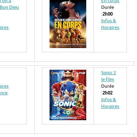
u’on a
En corps
u Bon Dieu
Durée
:
2h00
Infos &
aires
Horaires
Sonic 2
le film
aires
Durée
once
:
2h02
Infos &
Horaires