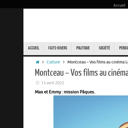
Accueil
Passer
au
contenu
Passer
au
Accueil
Faits-Divers
Politique
Société
Perdu
contenu
Accueil
Culture
Montceau – Vos films au cinéma Le
Montceau – Vos films au cinéma 
13 avril 2022
Max et Emmy : mission Pâques.