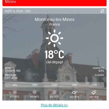
Météo
AOÛT 6, 2026 - JEU.
Montceau-les-Mines
France
18
°
C
ciel dégagé
WIND
HUMIDITY
3 KM/H, NO
64%
PRESSURE
CLOUDS
1.01 ATM
-
JEU
VEN
SAM
DIM
LUN
°
°
°
°
°
31/18
C
32/18
C
34/15
C
34/18
C
35/18
C
Plus de détails ici
.