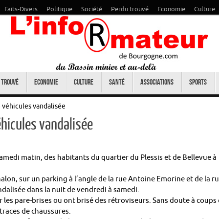
Faits-Divers
Politique
Société
Perdu trouvé
Economie
Culture
 trouvé
Economie
Culture
Santé
Associations
Sports
 véhicules vandalisée
hicules vandalisée
samedi matin, des habitants du quartier du Plessis et de Bellevue à
lon, sur un parking à l’angle de la rue Antoine Emorine et de la r
dalisée dans la nuit de vendredi à samedi.
r les pare-brises ou ont brisé des rétroviseurs. Sans doute à coups
traces de chaussures.