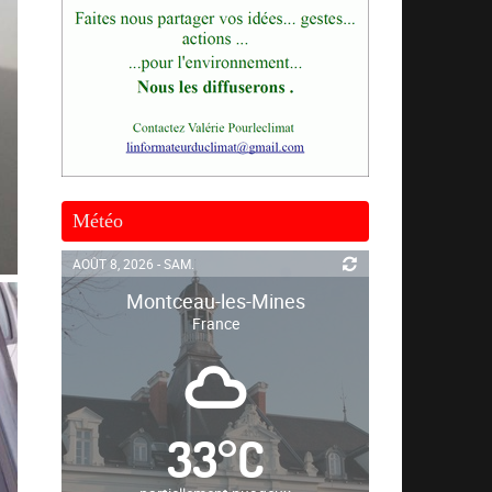
Météo
AOÛT 8, 2026 - SAM.
Montceau-les-Mines
France
33
°
C