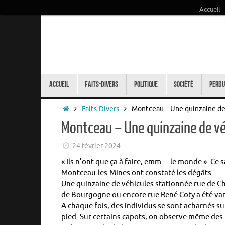
Accueil
Passer
au
contenu
Passer
au
Accueil
Faits-Divers
Politique
Société
Perdu
contenu
Accueil
Faits-Divers
Montceau – Une quinzaine de
Montceau – Une quinzaine de vé
24 février 2024
« Ils n’ont que ça à faire, emm… le monde ». Ce 
Montceau-les-Mines ont constaté les dégâts.
Une quinzaine de véhicules stationnée rue de Cha
de Bourgogne ou encore rue René Coty a été van
A chaque fois, des individus se sont acharnés su
pied. Sur certains capots, on observe même des 