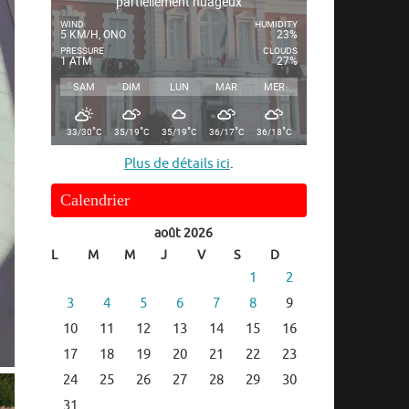
partiellement nuageux
WIND
HUMIDITY
5 KM/H, ONO
23%
PRESSURE
CLOUDS
1 ATM
27%
SAM
DIM
LUN
MAR
MER
°
°
°
°
°
33/30
C
35/19
C
35/19
C
36/17
C
36/18
C
Plus de détails ici
.
Calendrier
août 2026
L
M
M
J
V
S
D
1
2
3
4
5
6
7
8
9
10
11
12
13
14
15
16
17
18
19
20
21
22
23
24
25
26
27
28
29
30
31