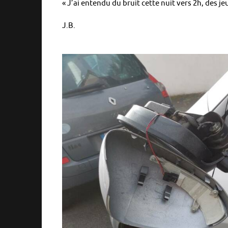
« J’ai entendu du bruit cette nuit vers 2h, des 
J.B.