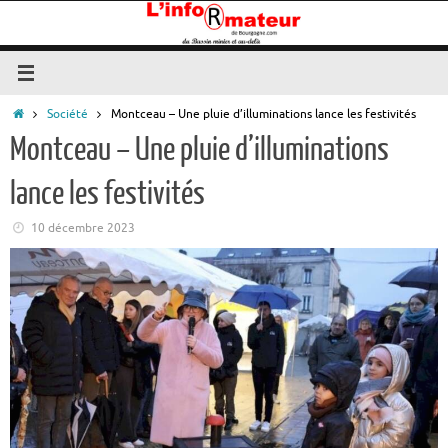
Passer
au
contenu
Accueil
Société
Montceau – Une pluie d’illuminations lance les festivités
Montceau – Une pluie d’illuminations
lance les festivités
10 décembre 2023