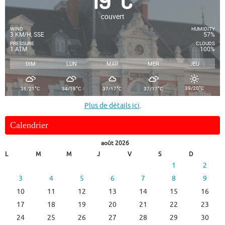
19
°
C
couvert
WIND
HUMIDITY
3 KM/H, SSE
57%
PRESSURE
CLOUDS
1 ATM
100%
DIM
LUN
MAR
MER
JEU
°
°
°
°
°
39/20
C
36/21
C
34/19
C
37/17
C
37/17
C
Plus de détails ici
.
Calendrier
août 2026
L
M
M
J
V
S
D
1
2
3
4
5
6
7
8
9
10
11
12
13
14
15
16
17
18
19
20
21
22
23
24
25
26
27
28
29
30