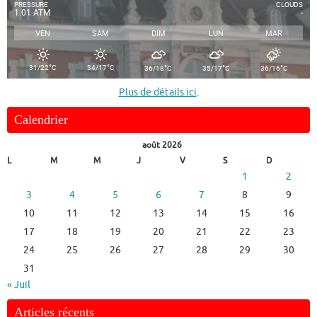
PRESSURE
CLOUDS
1.01 ATM
-
VEN
SAM
DIM
LUN
MAR
°
°
°
°
°
31/22
C
34/17
C
36/18
C
35/17
C
36/16
C
Plus de détails ici
.
Calendrier
août 2026
L
M
M
J
V
S
D
1
2
3
4
5
6
7
8
9
10
11
12
13
14
15
16
17
18
19
20
21
22
23
24
25
26
27
28
29
30
31
« Juil
Articles récents