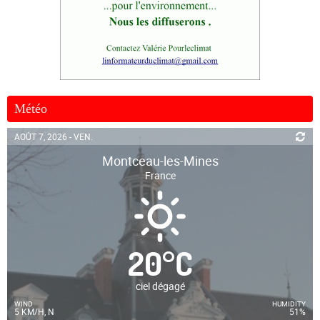
Météo
AOÛT 7, 2026 - VEN.
Montceau-les-Mines
France
20
°
C
ciel dégagé
WIND
HUMIDITY
5 KM/H, N
51%