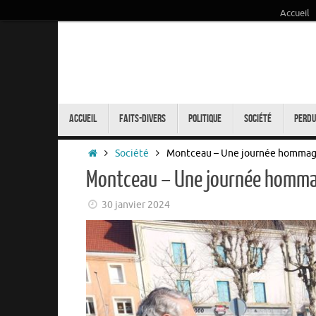
Accueil
Passer
au
contenu
Passer
au
Accueil
Faits-Divers
Politique
Société
Perdu
contenu
Accueil
Société
Montceau – Une journée hommage
Montceau – Une journée hommag
30 janvier 2024