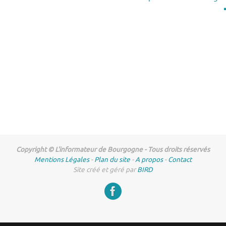
Copyright © L'informateur de Bourgogne - Tous droits réservés
Mentions Légales
-
Plan du site
-
A propos
-
Contact
Site créé et géré par
BIRD