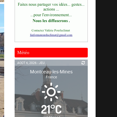
Météo
AOÛT 6, 2026 - JEU.
Montceau-les-Mines
France
21
°
C