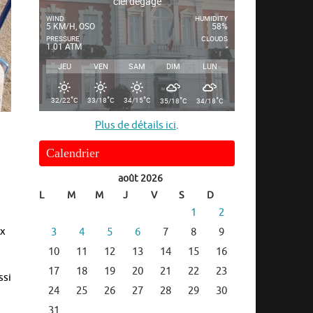
ciel dégagé
WIND
HUMIDITY
5 KM/H, OSO
58%
PRESSURE
CLOUDS
1.01 ATM
-
JEU
VEN
SAM
DIM
LUN
°
°
°
°
°
32/22
C
33/18
C
34/15
C
35/18
C
34/18
C
Plus de détails ici
.
Calendrier
août 2026
L
M
M
J
V
S
D
1
2
ux
3
4
5
6
7
8
9
10
11
12
13
14
15
16
à
17
18
19
20
21
22
23
ssi
24
25
26
27
28
29
30
31