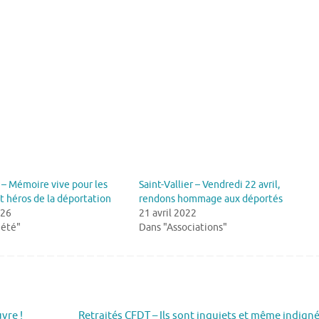
– Mémoire vive pour les
Saint-Vallier – Vendredi 22 avril,
t héros de la déportation
rendons hommage aux déportés
026
21 avril 2022
iété"
Dans "Associations"
vre !
Retraités CFDT – Ils sont inquiets et même indign