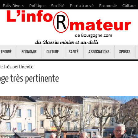
Faits-Divers
Politique
Société
Perdu trouvé
Economie
Culture
 trouvé
Economie
Culture
Santé
Associations
Sports
 très pertinente
e très pertinente