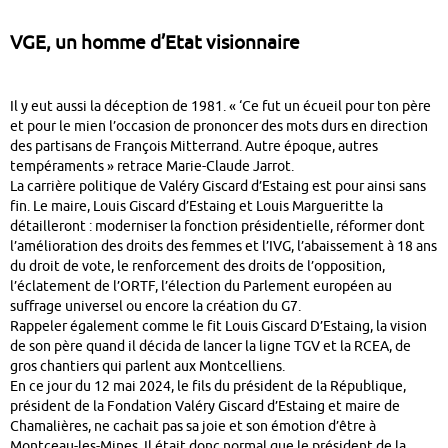
VGE, un homme d’Etat visionnaire
Il y eut aussi la déception de 1981. « ‘Ce fut un écueil pour ton père
et pour le mien l’occasion de prononcer des mots durs en direction
des partisans de François Mitterrand. Autre époque, autres
tempéraments » retrace Marie-Claude Jarrot.
La carrière politique de Valéry Giscard d’Estaing est pour ainsi sans
fin. Le maire, Louis Giscard d’Estaing et Louis Margueritte la
détailleront : moderniser la fonction présidentielle, réformer dont
l’amélioration des droits des femmes et l’IVG, l’abaissement à 18 ans
du droit de vote, le renforcement des droits de l’opposition,
l’éclatement de l’ORTF, l’élection du Parlement européen au
suffrage universel ou encore la création du G7.
Rappeler également comme le fit Louis Giscard D’Estaing, la vision
de son père quand il décida de lancer la ligne TGV et la RCEA, de
gros chantiers qui parlent aux Montcelliens.
En ce jour du 12 mai 2024, le fils du président de la République,
président de la Fondation Valéry Giscard d’Estaing et maire de
Chamalières, ne cachait pas sa joie et son émotion d’être à
Montceau-les-Mines. Il était donc normal que le président de la