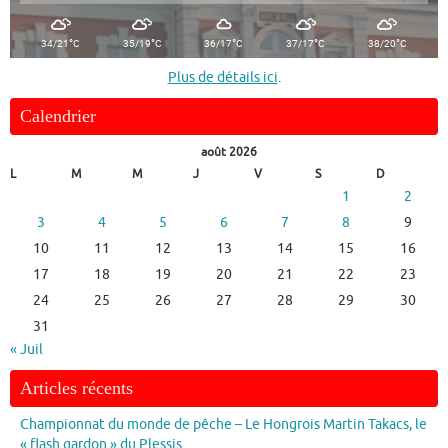
°
°
°
°
°
34/21
C
35/19
C
36/17
C
37/17
C
38/20
C
Plus de détails ici
.
Calendrier
août 2026
L
M
M
J
V
S
D
1
2
3
4
5
6
7
8
9
10
11
12
13
14
15
16
17
18
19
20
21
22
23
24
25
26
27
28
29
30
31
« Juil
Articles récents
Championnat du monde de pêche – Le Hongrois Martin Takacs, le
« flash gardon » du Plessis