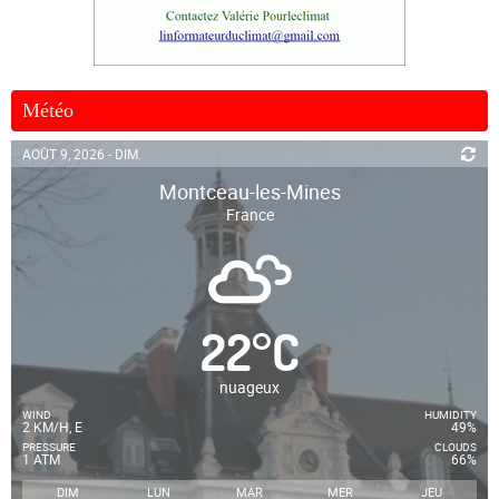
Météo
AOÛT 9, 2026 - DIM.
Montceau-les-Mines
France
22
°
C
nuageux
WIND
HUMIDITY
2 KM/H, E
49%
PRESSURE
CLOUDS
1 ATM
66%
DIM
LUN
MAR
MER
JEU