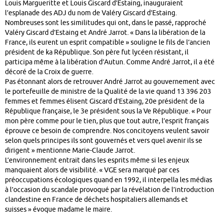
Louis Margueritte et Louis Giscard d’Estaing, inauguraient
l’esplanade des ADJ du nom de Valéry Giscard d’Estaing.
Nombreuses sont les similitudes qui ont, dans le passé, rapproché
Valéry Giscard d’Estaing et André Jarrot. « Dans la libération de la
France, ils eurent un esprit compatible » souligne le fils de l’ancien
président de ka République. Son père fut lycéen résistant, il
participa même à la libération d’Autun. Comme André Jarrot, il a été
décoré de la Croix de guerre.
Pas étonnant alors de retrouver André Jarrot au gouvernement avec
le portefeuille de ministre de la Qualité de la vie quand 13 396 203
femmes et femmes élisent Giscard d’Estaing, 20e président de la
République française, le 3e président sous la Ve République. « Pour
mon père comme pour le tien, plus que tout autre, l’esprit français
éprouve ce besoin de comprendre. Nos concitoyens veulent savoir
selon quels principes ils sont gouvernés et vers quel avenir ils se
dirigent » mentionne Marie-Claude Jarrot.
L’environnement entrait dans les esprits même si les enjeux
manquaient alors de visibilité. « VGE sera marqué par ces
préoccupations écologiques quand en 1992, il interpella les médias
à l’occasion du scandale provoqué par la révélation de l’introduction
clandestine en France de déchets hospitaliers allemands et
suisses » évoque madame le maire.