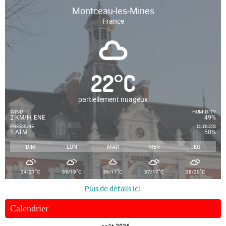
Montceau-les-Mines
France
22
°
C
partiellement nuageux
WIND
HUMIDITY
2 KM/H, ENE
49%
PRESSURE
CLOUDS
1 ATM
50%
DIM
LUN
MAR
MER
JEU
°
°
°
°
°
34/21
C
35/19
C
36/17
C
37/17
C
38/20
C
Plus de détails ici
.
Calendrier