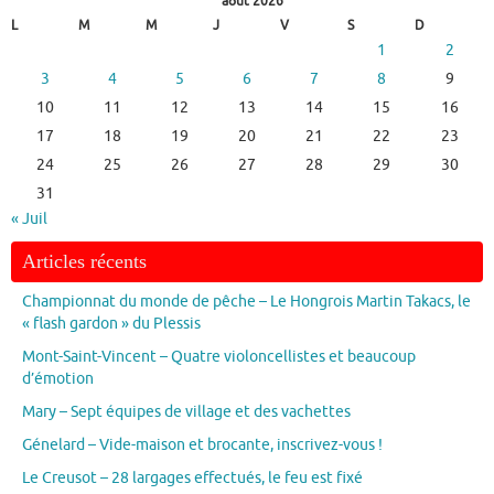
août 2026
L
M
M
J
V
S
D
1
2
3
4
5
6
7
8
9
10
11
12
13
14
15
16
17
18
19
20
21
22
23
24
25
26
27
28
29
30
31
« Juil
Articles récents
Championnat du monde de pêche – Le Hongrois Martin Takacs, le
« flash gardon » du Plessis
Mont-Saint-Vincent – Quatre violoncellistes et beaucoup
d’émotion
Mary – Sept équipes de village et des vachettes
Génelard – Vide-maison et brocante, inscrivez-vous !
Le Creusot – 28 largages effectués, le feu est fixé