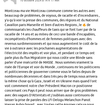
10 octobre 2024 à 14 h 17 min
Montceau ma vie Montceau commune comme les autres avec
beaucoup de problèmes, de voyous, de racaille et d’incendiaires ,
y’a qu’à voir la presse des communes, des régions et du National
Cavaillon paris Marseille et bien d’autres Regions , le
de
commissariats les chauffeurs de taxis qui se font tuer par de la
racaille de 14 ans et au milieu de ceci une bande d’incapables,
incompétents d’hommes et de femmes politiques avec des
revenus surdimensionnés et qui nous augmentent le coût de la
vie à outrance avec les prochaines augmentations de
l’électricité des impôts et voir plus , et pendant ce temps ont
parle plus du flux Migratoire qui nous coûte une Blinde sans
parler d’une insécurité de MASSE . Nous sommes vraiment la
risée de l’Europe et voir du Monde , continuons mr les politiciens
et politiciennes de gouverner comme vous le faites depuis de
nombreuses décennies et dans très peu de temps nous arrivera
la même chose qu’à Gaza , Israël et en Ukraine mais quand l’ont
voit commment notre cher Président Macron ce positionne
concernant ces Pays il peut nous arriver que de gros problèmes
avec des vagues D’Attentats et j’oubliais aussi continuons de
laisser la prise de paroles des LFI Delogu Melanchon Panot
Hassan Aubry boyart , avec toutes cette équipes cela va nous