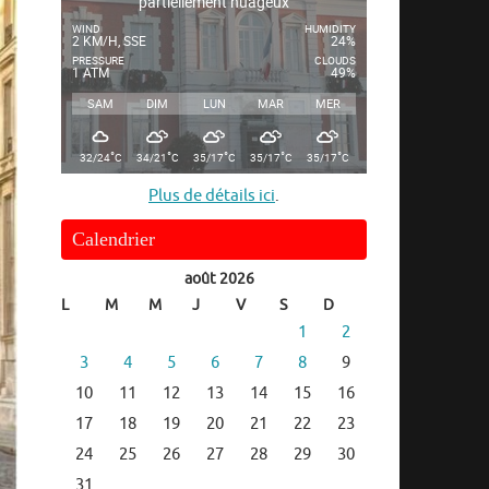
partiellement nuageux
WIND
HUMIDITY
2 KM/H, SSE
24%
PRESSURE
CLOUDS
1 ATM
49%
SAM
DIM
LUN
MAR
MER
°
°
°
°
°
32/24
C
34/21
C
35/17
C
35/17
C
35/17
C
Plus de détails ici
.
Calendrier
août 2026
L
M
M
J
V
S
D
1
2
3
4
5
6
7
8
9
10
11
12
13
14
15
16
17
18
19
20
21
22
23
24
25
26
27
28
29
30
31