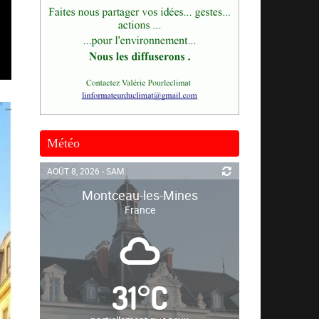
Météo
AOÛT 8, 2026 - SAM.
Montceau-les-Mines
France
31
°
C