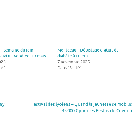
– Semaine du rein,
Montceau – Dépistage gratuit du
gratuit vendredi 13 mars
diabète à Filieris
026
7 novembre 2025
té"
Dans "Santé"
gny
Festival des lycéens – Quand la jeunesse se mobili
: 45 000 € pour les Restos du Coeur