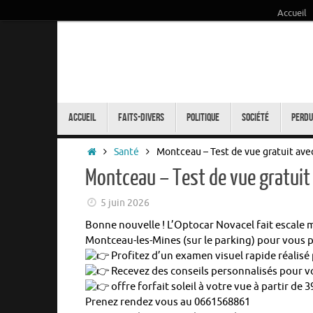
Accueil
Passer
au
contenu
Passer
au
Accueil
Faits-Divers
Politique
Société
Perdu
contenu
Accueil
Santé
Montceau – Test de vue gratuit ave
Montceau – Test de vue gratuit
5 juin 2026
Bonne nouvelle ! L’Optocar Novacel fait escale m
Montceau-les-Mines (sur le parking) pour vous p
Profitez d’un examen visuel rapide réalisé
Recevez des conseils personnalisés pour vo
offre forfait soleil à votre vue à partir de 3
Prenez rendez vous au 0661568861