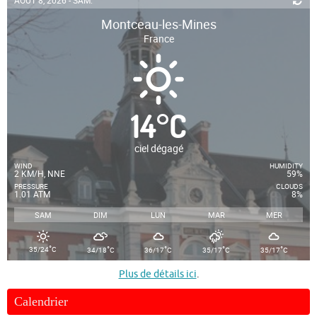
Montceau-les-Mines
France
14
°
C
ciel dégagé
WIND
HUMIDITY
2 KM/H, NNE
59%
PRESSURE
CLOUDS
1.01 ATM
8%
SAM
DIM
LUN
MAR
MER
°
°
°
°
°
35/24
C
34/18
C
36/17
C
35/17
C
35/17
C
Plus de détails ici
.
Calendrier