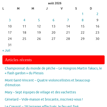
août 2026
L
M
M
J
V
S
D
1
2
3
4
5
6
7
8
9
10
11
12
13
14
15
16
17
18
19
20
21
22
23
24
25
26
27
28
29
30
31
« Juil
Articles récents
Championnat du monde de pêche – Le Hongrois Martin Takacs, le
« flash gardon » du Plessis
Mont-Saint-Vincent – Quatre violoncellistes et beaucoup
d’émotion
Mary – Sept équipes de village et des vachettes
Génelard – Vide-maison et brocante, inscrivez-vous !
Le Creusot – 28 largages effectués, le feu est fixé